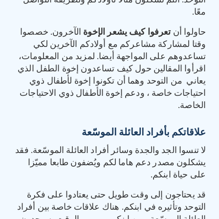
التوحد. أنتم تشكلون مثالا لأولادكم ولطريقة التواصل
معًا.
حاولوا أن
تعرفوا كيف يشعر الإخوة
الآخرون. خصصوا
وقتا لمشاركة مشاعركم مع أولادكم الآخرين لكي
تساعدوهم على المواجهة أيضا. لمزيد من المعلومات،
اقرأوا المقالين حول كيف تساعدون إخوة الطفل الذي
يعاني من التوحد وهما أن تكونوا إخوة لأطفال ذوي
احتياجات خاصة ، ودعم إخوة الأطفال ذوي الاحتياجات
الخاصة.
علاقاتكم بأفراد العائلة الموسّعة
لا تنسوا الجد والجدة وسائر أفراد العائلة الموسّعة. فقد
يشكلون مصدر دعم هاما لكم ويُضفون طابعا مميّزا
على حياة ابنكم.
قد يحتاجون إلى وقت طويل حتى يعتادوا على فكرة
التوحد وتأثيره في ابنكم. هناك علاقات خاصة بين أفراد