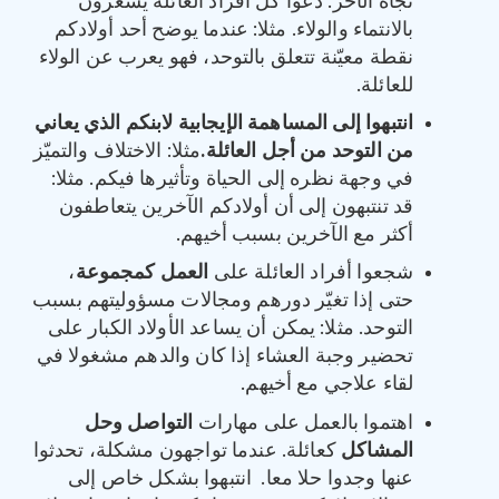
تجاه الآخر. دعوا كل أفراد العائلة يشعرون
بالانتماء والولاء. مثلا: عندما يوضح أحد أولادكم
نقطة معيّنة تتعلق بالتوحد، فهو يعرب عن الولاء
للعائلة.
انتبهوا إلى المساهمة الإيجابية لابنكم الذي يعاني
من التوحد من أجل العائلة
.
مثلا: الاختلاف والتميّز
في وجهة نظره إلى الحياة وتأثيرها فيكم. مثلا:
قد تنتبهون إلى أن أولادكم الآخرين يتعاطفون
أكثر مع الآخرين بسبب أخيهم.
شجعوا أفراد العائلة على
العمل كمجموعة
،
حتى إذا تغيّر دورهم ومجالات مسؤوليتهم بسبب
التوحد. مثلا: يمكن أن يساعد الأولاد الكبار على
تحضير وجبة العشاء إذا كان والدهم مشغولا في
لقاء علاجي مع أخيهم.
اهتموا بالعمل على مهارات
التواصل و
حل
المشاكل
كعائلة. عندما تواجهون مشكلة، تحدثوا
عنها وجدوا حلا معا. انتبهوا بشكل خاص إلى