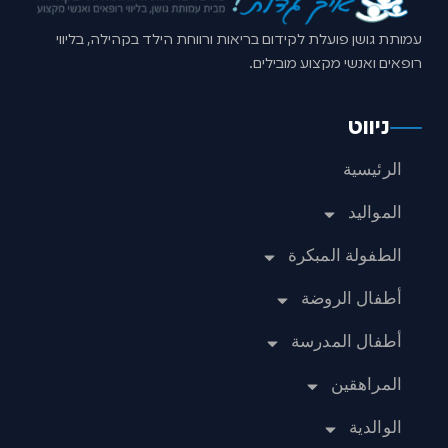
עמותת גושן פועלת לקידום בריאות ורווחת הילד בקהילה, בליווי
רופאים ואנשי מקצוע מובילים.
ניווט
الرئيسية
المواليد
الطفولة المبكرة
أطفال الروضة
أطفال المدرسة
المراهقين
الوالدية