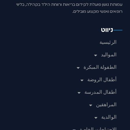
עמותת גושן פועלת לקידום בריאות ורווחת הילד בקהילה, בליווי
רופאים ואנשי מקצוע מובילים.
ניווט
الرئيسية
المواليد
الطفولة المبكرة
أطفال الروضة
أطفال المدرسة
المراهقين
الوالدية