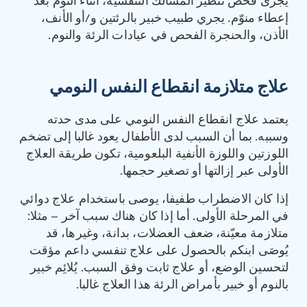
يُجرى فحص تنظير المسالك التنفسية، أثناء النوم بعد
إعطاء منوّم. يجري طبيب خبير بالرئتين و/أو الأنف،
الأذن، والحنجرة الفحص في عيادات الرئة والنوم.
علاج متلازمة انقطاع النفس النومي
يعتمد علاج انقطاع النفس النومي على مدى حدته
وسببه. بما أن السبب لدى الأطفال يعود غالبا إلى تضخم
اللوزتين واللوزة الأنفية البلعومية، تكون طريقة العلاج
الأولى عبر إزالتها أو تصغير حجمها.
إذا كان الاضطراب طفيفا، يوصى باستخدام علاج دوائي
في المرحلة الأولى. أما إذا كان هناك سبب آخر – مثلا:
متلازمة معيّنة، ضعف العضلات، بدانة، وغيرها، قد
يُوصَى ابنكم بالحصول على علاج تنفسي داعم مؤقت
لتحسين الوضع، أو علاج ثابت وفق السبب. يُلائِم خبير
بالنوم أو خبير بأمراض الرئة هذا العلاج غالبا.