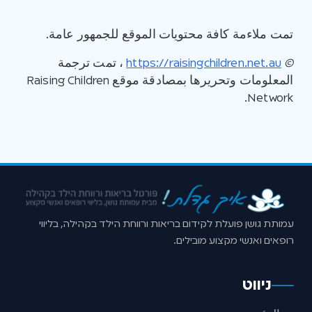
تمت ملاءمة كافة محتويات الموقع للجمهور عامة.
©
https://raisingchildren.net.au
، تمت ترجمة
المعلومات وتحريرها بمصادقة موقع Raising Children
Network.
עמותת גושן פועלת לקידום בריאות ורווחת הילד בקהילה, בליווי
רופאים ואנשי מקצוע מובילים.
ניווט