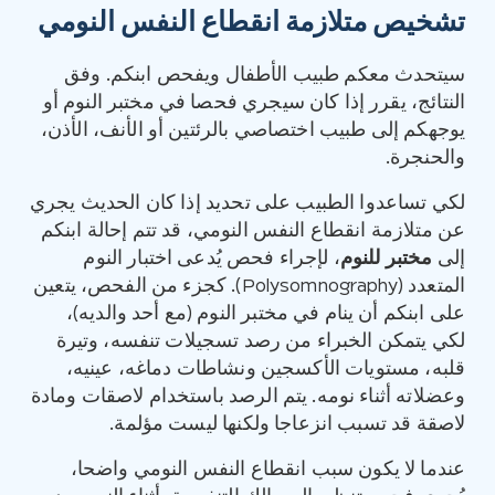
تشخيص متلازمة انقطاع النفس النومي
سيتحدث معكم طبيب الأطفال ويفحص ابنكم. وفق
النتائج، يقرر إذا كان سيجري فحصا في مختبر النوم أو
يوجهكم إلى طبيب اختصاصي بالرئتين أو الأنف، الأذن،
والحنجرة.
لكي تساعدوا الطبيب على تحديد إذا كان الحديث يجري
عن متلازمة انقطاع النفس النومي، قد تتم إحالة ابنكم
إلى
مختبر للنوم
، لإجراء فحص يُدعى اختبار النوم
المتعدد (Polysomnography). كجزء من الفحص، يتعين
على ابنكم أن ينام في مختبر النوم (مع أحد والديه)،
لكي يتمكن الخبراء من رصد تسجيلات تنفسه، وتيرة
قلبه، مستويات الأكسجين ونشاطات دماغه، عينيه،
وعضلاته أثناء نومه. يتم الرصد باستخدام لاصقات ومادة
لاصقة قد تسبب انزعاجا ولكنها ليست مؤلمة.
عندما لا يكون سبب انقطاع النفس النومي واضحا،