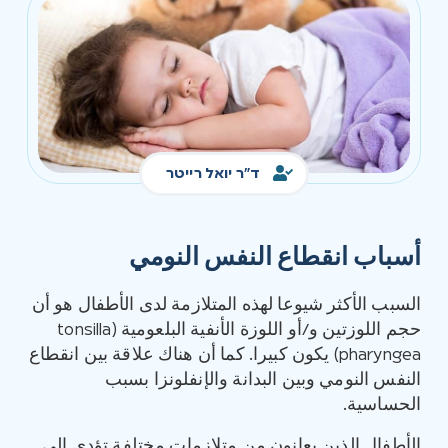
ד"ר יואל רייטר
أسباب انقطاع النفس النومي
السبب الأكثر شيوعا لهذه المتلازمة لدى الأطفال هو أن
حجم اللوزتين و/أو اللوزة الأنفية البلعومية (tonsilla
pharyngea) يكون كبيرا. كما أن هناك علاقة بين انقطاع
النفس النومي وبين البدانة والإنفلونزا بسبب
الحساسية.
الأطفال الذين يعانون من متلازمات مختلفة تؤدي إلى