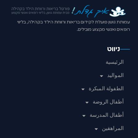
עמותת גושן פועלת לקידום בריאות ורווחת הילד בקהילה, בליווי
רופאים ואנשי מקצוע מובילים.
ניווט
الرئيسية
المواليد
الطفولة المبكرة
أطفال الروضة
أطفال المدرسة
المراهقين