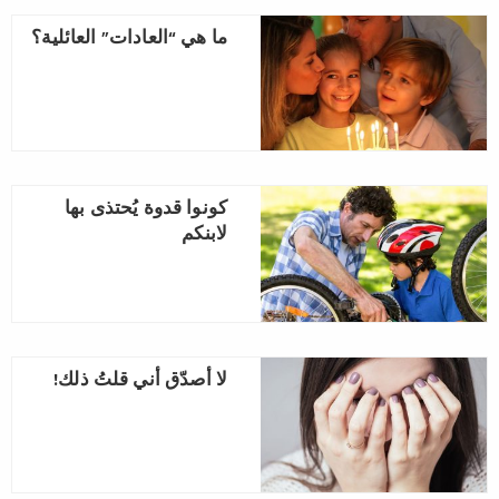
ما هي “العادات” العائلية؟
كونوا قدوة يُحتذى بها
لابنكم
لا أصدّق أني قلتُ ذلك!