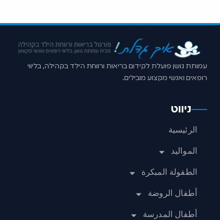
עמותת גושן פועלת לקידום בריאות ורווחת הילד בקהילה, בליווי
רופאים ואנשי מקצוע מובילים.
ניווט
الرئيسية
المواليد
الطفولة المبكرة
أطفال الروضة
أطفال المدرسة