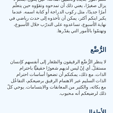
يزال صغيرًا، يعني ذلك أن تمدحوه وتقوّوه حين يتعلّم
أمرًا جديدًا، مثل ركوب الدراجة أو كتابة اسمه. عندما
يكبر ابنكم أكثر، يمكن أن تأخذوه إلى حدث رياضي في
نهاية الأسبوع، تساعدوه على التدرّب خلال الأسبوع،
وتهتمّوا بالأمور التي يقدّرها.
الرُّضَّع
لا ينظر الرُّضَّع الرقيقون والصّغار إلى أنفسهم كإنسان
مستقلّ. أي إنّ ليس لديهم شعورًا حقيقيًّا باحترام
الذات. مع ذلك، يمكنكم أن تضعوا أساسات احترام
الذات السليم عبر الاهتمام الرقيق برضيعكم، التفاعُل
مع بكائه، والكثير من المعانقات والابتسامات. يوحي كلّ
ذلك لرضيعكم أنه محبوب.