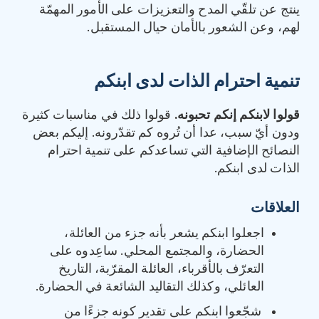
ينتج عن تلقّي المدح والتعزيزات على الأمور المهمّة
لهم، وعن الشعور بالأمان حيال المستقبل.
تنمية احترام الذات لدى ابنكم
قولوا لابنكم إنكم تحبونه
.
قولوا ذلك في مناسبات كثيرة
ودون أيّ سبب، عدا أن تُروه كم تقدّرونه. إليكم بعض
النصائح الإضافية التي تساعدكم على تنمية احترام
الذات لدى ابنكم.
العلاقات
اجعلوا ابنكم يشعر بأنه جزء من العائلة،
الحضارة، والمجتمع المحلي. ساعِدوه على
التعرّف بالأقرباء، العائلة المقرّبة، التاريخ
العائلي، وكذلك التقاليد الشائعة في الحضارة.
شجّعوا ابنكم على تقدير كونه جزءًا من