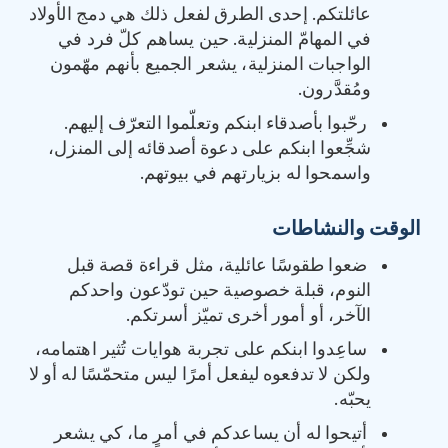
عائلتكم. إحدى الطرق لفعل ذلك هي دمج الأولاد
في المهامّ المنزلية. حين يساهم كلّ فرد في
الواجبات المنزلية، يشعر الجميع بأنهم مهّمون
ومُقدَّرون.
رحّبوا بأصدقاء ابنكم وتعلّموا التعرّف إليهم.
شجِّعوا ابنكم على دعوة أصدقائه إلى المنزل،
واسمحوا له بزيارتهم في بيوتهم.
الوقت والنشاطات
ضعوا طقوسًا عائلية، مثل قراءة قصة قبل
النوم، قبلة خصوصية حين تودّعون واحدكم
الآخر، أو أمور أخرى تميّز أسرتكم.
ساعِدوا ابنكم على تجربة هوايات تُثير اهتمامه،
ولكن لا تدفعوه ليفعل أمرًا ليس متحمّسًا له أو لا
يحبّه.
أتيحوا له أن يساعدكم في أمرٍ ما، كي يشعر