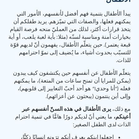
الأطفال
يبدأ الأطفال بتنمية فهم أفضل لأنفسهم، الأمور التي
يمكنهم فعلها، والصفات التي تميّزهم. يريد طفلكم أن
يتخذ قرارات أكثر، لذلك من العمليّ منحه فرصة القيام
بخيارات آمنة ومناسبة لسنّه (مثلا: بأية لعبة يلعب، أو أية
قبعة يعتمر). حين يتعلّم الأطفال، يفهمون أنّ لديهم قوّة
للتسبّب بحدوث أشياء، ما يُضيف إلى نموّ احترامهم
للذات.
يتعلّم الأطفال عن أنفسهم حين يكتشفون كيف يبدون
(يمكن للمرايا أن تمنح ساعات من المتعة)، ما يمكنهم
فعله (“أنا وحدي!” هو أحد أحبّ التعابير إلى قلوبهم)،
وإلى أين ينتمون (يبحثون عن أعزائهم).
مع ذلك،
يرى الأطفال في هذه السنّ أنفسهم عبر
أعينكم،
ما يعني أنّ لديكم دورًا هامًّا في تنمية احترام
الذات لدى الطفل الصغير:
اجعلوا ابنكم يعرف أنكم ترَونه إنسانًا ذكيًّا،