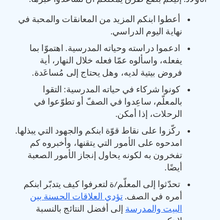
أعطوا ابنكم المزيد من المعانقات والمحبة في
نهاية اليوم الدراسي.
ادعموا دراسته وحياته المدرسية. اهتموّا بما
يفعله، واسألوه عمّا فعله خلال النهار، أية
فروض بيتية لديه، وهل يحتاج إلى مُساعَدة.
كونوا شركاء في حياته المدرسية: التقوا
بالمعلّم، ساعِدوا في الصفّ أو تطوّعوا في
الرحلات، إذا أمكن.
ركّزوا على نقاط قوّة ابنكم والجهود التي يبذلها.
امدحوه على الأمور التي يتقنها، وأخبروه كم
تفخرون به لكونه يحاول إنجاز الأمور الصعبة
أيضًا.
تحدّثوا إلى المعلّم/ة لتعرفوا كيف يتدبّر ابنكم
أمره في الصف.
تؤدي العلاقات الحسنة بين
البيت والمدرسة
إلى أفضل النتائج بالنسبة