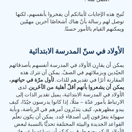
تُتيح هذه الإجابات لأبنائكم أن يفخروا بأنفسهم، لكنها
توصل لهم رسالة بأنّ هناك أشخاصًا آخرين مهمّين
ويمكنهم القيام بالأمور حسنًا.
الأولاد في سنّ المدرسة الابتدائية
يمكن أن يقارِن الأولاد في المدرسة أنفسهم بأصدقائهم
الجيّدين وبزملائهم في الصفّ. يمكن أن تترك هذه
المقارنة أثرًا في تقديرهم للذات.
لأول مرّة في حياتهم،
يمكن أن يشعروا بأنهم أقلّ أهلية من الآخَرين
. لدى
الأولاد في المدرسة الابتدائية، يميل تقدير الذات إلى
الارتباط بأمور عدّة – مثلًا، إذا كانوا يدرسون جيّدًا، كيف
يبدو مظهرهم، كيف يتدبّرون أمرهم في الرياضة، وبأية
سهولة يتعرّفون إلى أصدقاء جُدد. يمكن أن يكون تعلّم
القواعد الجديدة والبيئة المختلفة تحديًّا بالنسبة لبعض
الأولاد. إليكم بضع طرق يمكنكم أن تساعدوا عبرها: