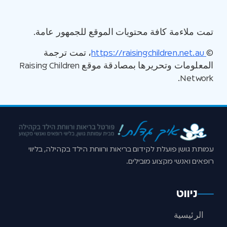
تمت ملاءمة كافة محتويات الموقع للجمهور عامة.
©
https://raisingchildren.net.au
، تمت ترجمة
المعلومات وتحريرها بمصادقة موقع Raising Children
Network.
עמותת גושן פועלת לקידום בריאות ורווחת הילד בקהילה, בליווי
רופאים ואנשי מקצוע מובילים.
ניווט
الرئيسية