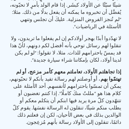
شيئًا سيّئًا عن الأولاد كبشَر. إذا قام الولد بأمرٍ لا تحبّونه،
يُفضَّل أن تخبروه ما يمكنه أن يفعل بدلًا من ذلك. مثلا:
“لم تُنجز الفروض المنزلية. عليكَ أن تجلس وتنهي
الأسئلة في الرياضيات”.
لا تهدّدوا أبدًا بهجر أولادكم إن لم يفعلوا ما تريدون، ولا
تنقلوا لهم رسائل توحي بأنه أفضل لكم دونهم، لأنّ هذا
قد يمسّ باحترامهم للذات. مثلا، لا تقولوا: “لو لم يكن
لدينا أولاد، لكان بإمكاننا شراء سيارة جديدة”.
إذا تجاهلتم الأولاد، تعاملتم معهم كأمر مزعج، أو لم
تهتمّوا بهم
، أو أوصلتم لهم رسالة تفيد بأنكم لا تحبّونهم،
يمكن أن تمسّوا باحترامهم لأنفسهم. أحد الأمثلة على
كلام هذا هو “مللتُ منكَ كاملًا”. إذا كنتم تغضبون أو
تتنهّدون كلّ مرة يريد فيها ابنكم أن يتكلم معكم أو
يطلب منكم شيئًا، تنقلون له الرسالة نفسَها. يقوم كلّ
الوالدين بذلك في بعض الأحيان، لكن إن فعلتم ذلك
دائمًا، تنقلون إلى الأولاد رسالة بأنهم مُزعِجون.