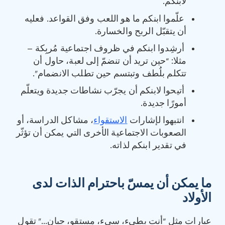
لابنكم.
علّموا ابنكم ما هو اللعب وفق القواعد. فعليه
أن يتقبّل الربح والخسارة.
أرشِدوا ابنكم في ظروف اجتماعية مُربِكة –
مثلا: “حين تريد أن تنضمّ إلى لعبة، حاول أن
تتكلم بلُطف وتبتسم حين تطلب الانضمام”.
أتيحوا لابنكم أن يجرّب نشاطات جديدة ويتعلّم
أمورًا جديدة.
انتبهوا لإشارات
الاستقواء
، مشاكل الدراسة، أو
الصعوبات الاجتماعية الأخرى التي يمكن أن تؤثّر
في تقدير ابنكم لذاته.
ما يمكن أن يمسّ باحترام الذات لدى
الأولاد
عبارات مثل “أنت بطيء، سيء، مستقوٍ، جبان…” تقول