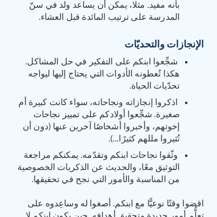
بأنه مفيد. مثلا، يمكن أن يساعد ولد في سنّ
المدرسة على ترتيب المائدة قبل العشاء.
الإنجازات والتحديّات
شجِّعوا ابنكم على التفكير في حل المشاكل.
هكذا تُعطونه الأدوات التي يحتاج إليها ليواجه
تحدّيات الحياة.
اذكروا إنجازاته ونجاحاته، سواء كانت كبيرة أم
صغيرة. شجِّعوا أولادكم على تمييز نجاحات
إخوتهم، وأخبروا أشخاصًا آخرين عنها (دون أن
تُثيروا مللهم كثيرًا…).
وثّقوا نجاحات ابنكم وتقدّمه. يمكنكم مراجعة
التوثيق معًا، والحديث عن الذكريات الخصوصية
من المناسبة والأمور التي نجح في تحقيقها.
اقضوا وقتًا نوعيًّا مع ابنكم. أصغوا له وساعِدوه على
تعلُّم أمور جديدة وتحقيق أهدافه. حين يكون ابنكم لا