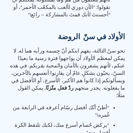
لأنهم يتعلمون مَن هم وما يمتلكونه. يمكنكم أن
تقولوا: “الآن دوري لألعب بالمكعّب الأحمر”، أو
“أحسنتَ لأنك قمتَ بالمشاركة – رائع!”
الأولاد في سنّ الروضة
نحو سنّ الثالثة، يفهم ابنكم أنّ جِسمه ورأيه هما له. لا
يمكن لمعظم الأولاد أن يواجهوا فترة زمنية ما بعيدًا
عنكم، لأنهم يشعرون بالأمان والمحبة بقربكم. في هذه
السنّ، يحبّون بشكلٍ عامّ أن يقارِنوا أنفسهم بالآخرين،
ويسألونكم إذا كانوا هم الأكبر، الأسرع، أو الأفضل في
ما يفعلونه. يجدر منحهم
ردّ فعل متّزنًا
.
يمكن القول
مثلًا:
“أظنّ أنّك أفضل رسّام أعرفه في الرابعة من
عُمره!”
“يركض حُسام أسرع منك، لكنك تلتقط الكرة
أفضل منه”.