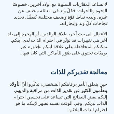
لا تساعد المقارَنات السلبية مع أولاد آخرين، خصوصًا
الإخوة والأخوات. فكلّ ولد في العائلة مختلف عن
غيره، ولديه نقاط قوّة وضعف مختلفة. يُفضَّل تحديد
نجاحات كلّ ولد وإنجازاته.
الانتقال إلى بيت آخر، طلاق الوالدين، أو الهجرة إلى بلد
آخَر هي تغييرات قد تؤثّر في احترام الذات لدى ابنكم.
يمكنكم المحافظة على علاقة ابنكم بجُذوره عبر
يوميّات تحتوي على صُوَر للأماكن التي كان فيها.
معالجة تقديركم للذات
حين يتعلق الأمر برفاهكم الشخصي، تذكّروا أنّ
الأولاد
يتعلّمون الكثير عن تقدير الذات من مراقبة والديهم
.
إليكم بعض النصائح التي تساعد على تحسين احترام
الذات لديكم، وفي الوقت نفسه تظهر لابنكم ما هو
احترام الذات الملائم: