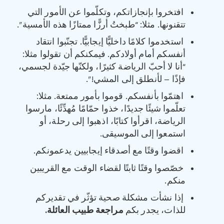
افتخروا بإنجازاتكم، وتكلّموا عن الأمور التي
تتقنونها. مثلا: “طبختُ أرزًّا ممتازًا هذه الأمسية”.
استخدموا كلامًا داخليًّا إيجابيًّا. تجنّبوا انتقاد
أنفسكم أمام أولادكم. فيمكنكم أن تقولوا مثلا:
“أنا لا أحبّ الرياضة كثيرًا، ولكنّها جيّدة لجسمي،
فإذًا – لأنطلق إلى المشي!”.
اهتمّوا بأنفسكم. قوموا بأمور ممتعة. مثلا:
تعلّموا شيئًا جديدًا، خذوا حمّامًا مُهدِّئًا، مارسوا
الرياضة، اقرأوا كتابًا، اذهبوا إلى رحلة، أو
استمعوا إلى الموسيقى.
اقضوا وقتًا مع أصدقاء إيجابيين يدعمونكم.
خصّصوا وقتًا ثابتًا لقضاء الوقت مع القريبين
منكم.
إذا نشأت مشكلة صحية تؤثّر في تقديركم
للذات، يجدر بكم
مراجعة طبيب العائلة
.