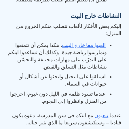
يمكن أن يتعلم ابنكم اللعب بطريقة منطقية.
النشاطات خارج البيت
إليكم بعض الأفكار لألعاب تتطلب منكم الخروج من
المنزل:
العبوا معا خارج البيت
. هكذا يمكن أن تتمتعوا
وتمارسوا رياضة جيدة، وكذلك أن تساعدوا ابنكم
على التدرّب على مهارات مختلفة والتحسّن
بنشاطات مثل التسلق والقبض.
استلقوا على النجيل وابحثوا عن أشكال أو
حيوانات في السماء.
عندما تسود ظلمة في الليل دون غيوم، اخرجوا
من المنزل وانظروا إلى النجوم.
عندما
تلعبون
مع ابنكم في سن المدرسة، دعوه يكون
قياديا – وستكتشفون سريعا ما الذي يثير خياله.