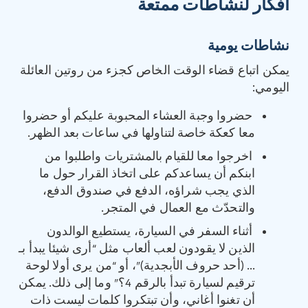
أفكار لنشاطات ممتعة
نشاطات يومية
يمكن اتباع قضاء الوقت الخاص كجزء من روتين العائلة
اليومي:
حضروا وجبة العشاء المحبوبة عليكم أو حضروا
معا كعكة خاصة لتناولها في ساعات بعد الظهر.
اخرجوا معا للقيام بالمشتريات واطلبوا من
ابنكم أن يساعدكم على اتخاذ القرار حول ما
الذي يجب شراؤه، الدفع في صندوق الدفع،
والتحدّث مع العمال في المتجر.
أثناء السفر في السيارة، يستطيع الوالدون
الذين لا يقودون لعب ألعاب مثل “أرى شيئا يبدأ بـ
… (أحد حروف الأبجدية)”، أو “من يرى أولا لوحة
ترقيم لسيارة تبدأ بالرقم 4؟” وما إلى ذلك. يمكن
أن تغنوا أغاني، وأن تبتكروا كلمات ليست ذات