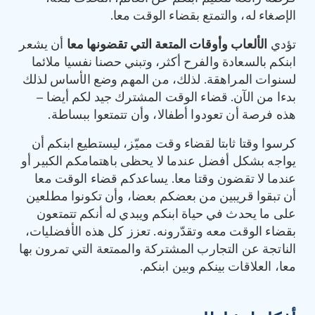
الإصغاء له، والتمتع بقضاء الوقت معا.
تؤدي
الألعاب وأوقات المتعة التي تقضونها معا
أن يشعر
ابنكم بالسعادة والفرح أكثر، وتبني حصنا نفسيا ملائما
لسنوات المراهقة. لذلك، من المهم وضع الأساس لذلك
بدءا من الآن. قضاء الوقت المشترك جيد لكم أيضا –
هذه فرصة أن تعودوا أطفالا، وأن تتمتعوا ببساطة.
كرسوا وقتا ثابتا لقضاء وقت مميّز، ليستطيع ابنكم أن
يواجه بشكل أفضل عندما لا يحظى باهتمامكم الكبير أو
عندما لا تقضون وقتا معا. يساعدكم قضاء الوقت معا
أن تبقوا قريبين من بعضكم بعضا، وأن تكونوا مطلعين
على ما يحدث في حياة ابنكم ويبدي له أنكم تتمتعون
بقضاء الوقت معه وتقدّرونه. تعزز كل هذه الأفضليات،
الناتجة عن التجارب المشتركة والممتعة التي تمرون بها
معا، العلاقات بينكم وبين ابنكم.