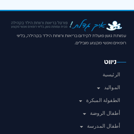
עמותת גושן פועלת לקידום בריאות ורווחת הילד בקהילה, בליווי
רופאים ואנשי מקצוע מובילים.
ניווט
الرئيسية
المواليد
الطفولة المبكرة
أطفال الروضة
أطفال المدرسة