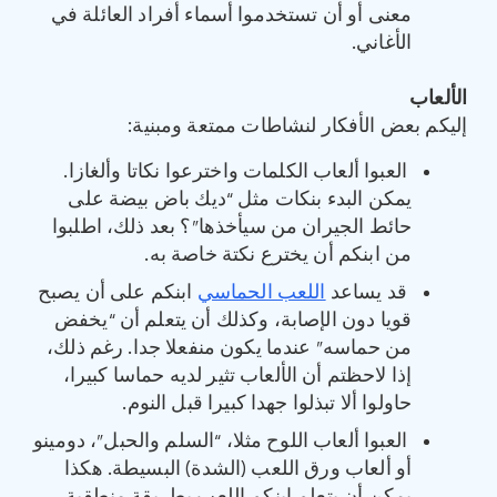
معنى أو أن تستخدموا أسماء أفراد العائلة في
الأغاني.
الألعاب
إليكم بعض الأفكار لنشاطات ممتعة ومبنية:
العبوا ألعاب الكلمات واخترعوا نكاتا وألغازا.
يمكن البدء بنكات مثل “ديك باض بيضة على
حائط الجيران من سيأخذها”؟ بعد ذلك، اطلبوا
من ابنكم أن يخترع نكتة خاصة به.
قد يساعد
اللعب الحماسي
ابنكم على أن يصبح
قويا دون الإصابة، وكذلك أن يتعلم أن “يخفض
من حماسه” عندما يكون منفعلا جدا. رغم ذلك،
إذا لاحظتم أن الألعاب تثير لديه حماسا كبيرا،
حاولوا ألا تبذلوا جهدا كبيرا قبل النوم.
العبوا ألعاب اللوح مثلا، “السلم والحبل”، دومينو
أو ألعاب ورق اللعب (الشدة) البسيطة. هكذا