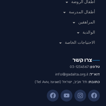
أطفال الروضة
أطفال المدرسة
المراهقين
الوالدية
الاحتياجات الخاصة
צרו קשר
טלפון:
03-1234567
דוא”ל:
info@gadalta.org.il
כתובת:
תל אביב, ישראל (Tel Aviv, Israel)