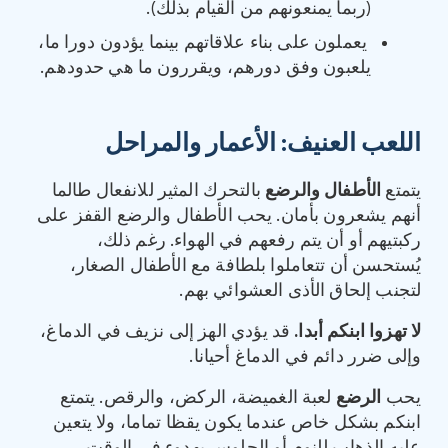
(ربما يمنعونهم من القيام بذلك).
يعملون على بناء علاقاتهم بينما يؤدون دورا ما،
يلعبون وفق دورهم، ويقررون ما هي حدودهم.
اللعب العنيف
:
الأعمار والمراحل
يتمتع
الأطفال والرضع
بالتحرك المثير للانفعال طالما
أنهم يشعرون بأمان. يحب الأطفال والرضع القفز على
ركبتيهم أو أن يتم رفعهم في الهواء. رغم ذلك،
يُستحسن أن تتعاملوا بلطافة مع الأطفال الصغار،
لتجنب إلحاق الأذى العشوائي بهم.
لا تهزوا ابنكم أبدا
.
قد يؤدي الهز إلى نزيف في الدماغ،
وإلى ضرر دائم في الدماغ أحيانا.
يحب
الرضع
لعبة الغميضة، الركض، والرقص. يتمتع
ابنكم بشكل خاص عندما يكون يقظا تماما، ولا يتعين