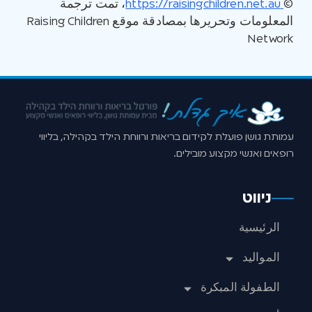
©
https://raisingchildren.net.au
، تمت ترجمة
المعلومات وتحريرها بمصادقة موقع Raising Children
Network
עמותת גושן פועלת לקידום בריאות ורווחת הילד בקהילה, בליווי
רופאים ואנשי מקצוע מובילים.
ניווט
الرئيسية
المواليد
الطفولة المبكرة