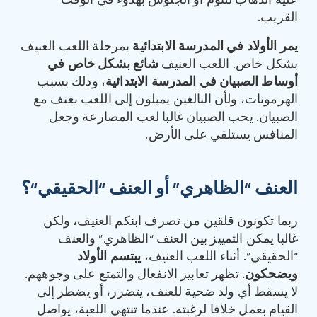
عليه الذهاب للنوم أو الجلوس بهدوء في الوقت
القريب.
يمر
الأولاد في المدرسة الابتدائية
بمرحلة اللعب العنيف
بشكل خاص. اللعب العنيف
شائع بشكل خاص في
أوساط الصبيان في المدرسة الابتدائية
، وذلك بسبب
الهرمونات، ولأن البالغين يميلون إلى اللعب بعنف مع
الصبيان. يحب الصبيان غالبا لعب المصارعة وجعل
المنافس يستلقي على الأرض.
العنف
“
الظاهري
”
أو العنف
“
الحقيقي
“
؟
ربما تكونون قلقين من تصرف ابنكم العنيف، ولكن
غالبا يمكن التمييز بين العنف “الظاهري” والعنف
“الحقيقي”. أثناء اللعب العنيف،
يبتسم الأولاد
ويضحكون
. تظهر تعابير الانفعال والتمتع على وجوههم.
لا يسقط أي ولد ضحية للعنف، يتضرر، أو يضطر إلى
القيام بعمل خلافا لرغبته. عندما تنتهي اللعبة، يواصل