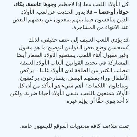
كل الأولاد اللعب معا. إذا لاحظتم
وجوها عابسة، بكاء،
خوفا، أو غضبا
– فلا يدور الحديث عن لعب. الأولاد
الذين يتنافسون فيما بينهم يبتعدون عن بعضهم البعض
عند الانتهاء من المشاجرة.
قد يؤدي اللعب العنيف إلى عنف حقيقي، لذلك
يُستحسن وضع بعض القوانين لتوضيح ما هو مقبول
وغير مقبول أثناء اللعب. يستطيع الأولاد الصغار أيضا
المشاركة في تحديد القوانين. ألعاب الأولاد العنيفة
تتطلب الكثير من الطاقة لدى الأولاد غالبا – يركض
الأطفال وراء بعضهم البعض، يتصارعون، يركضون،
ويتبادلون “اللكمات”. أهم شيء هو التأكد من أن كل
الأولاد يتمتعون باللعب. يتلقى الأولاد أحيانا ضربة، ولكن
لا أحد ينوي حقًّا أن يؤلِم غيره.
تمت ملاءمة كافة محتويات الموقع للجمهور عامة.