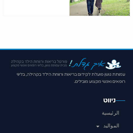
עמותת גושן פועלת לקידום בריאות ורווחת הילד בקהילה, בליווי
רופאים ואנשי מקצוע מובילים.
ניווט
الرئيسية
المواليد