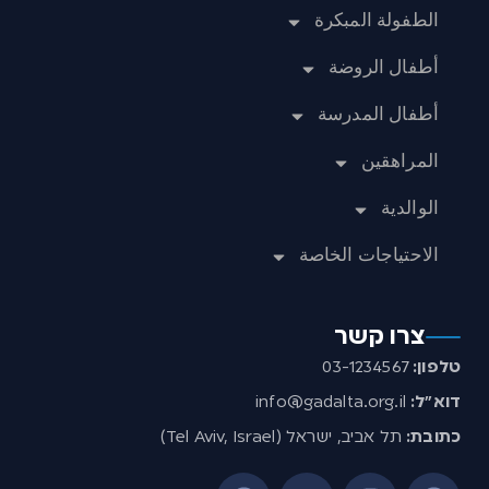
الطفولة المبكرة
أطفال الروضة
أطفال المدرسة
المراهقين
الوالدية
الاحتياجات الخاصة
צרו קשר
טלפון:
03-1234567
דוא”ל:
info@gadalta.org.il
כתובת:
תל אביב, ישראל (Tel Aviv, Israel)