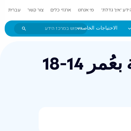
ידע ‘איך גדלת’
מי אנחנו
ארגזי כלים
צור קשר
עברית
الاحتياجات الخاصة
مُرشِد بالصُّوَر للتغذية الصحيحة بعُمر 14-18