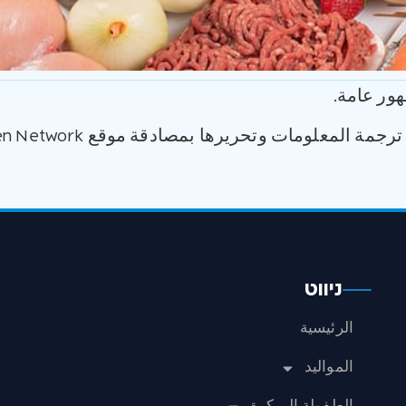
ور عامة.
مة المعلومات وتحريرها بمصادقة موقع Raising Children Network.
ניווט
الرئيسية
المواليد