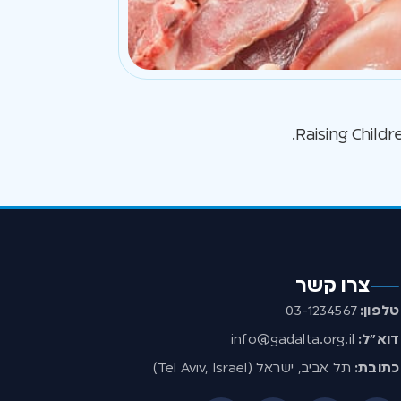
צרו קשר
טלפון:
03-1234567
דוא”ל:
info@gadalta.org.il
כתובת:
תל אביב, ישראל (Tel Aviv, Israel)