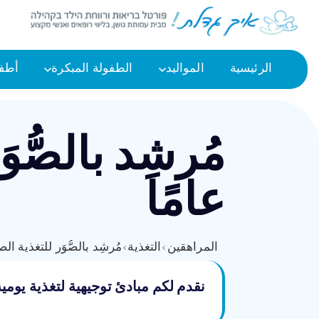
الرئيسية
المواليد
الطفولة المبكرة
أطفا
عامًا
المراهقين
›
التغذية
›
مُرشِد بالصُّوَر للتغذية الصحيحة ب
نقدم لكم مبادئ توجيهية لتغذية يومي