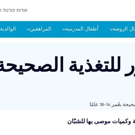
אודות פורטל ה
ل الروضة
أطفال المدرسة
المراهقين
الوالدية
عُمر 14-18 عامًا
ة وكميات موصى بها للشبّان