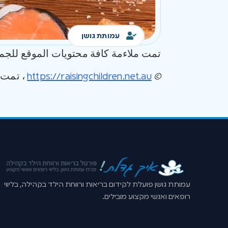
עמותת גושן
تمت ملاءمة كافة محتويات الموقع للجمه
©
https://raisingchildren.net.au
، تمت ترج
עמותת גושן פועלת לקידום בריאות ורווחת הילד בקהילה, בליווי
רופאים ואנשי מקצוע מובילים.