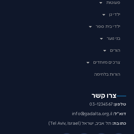
פעוטות
ילדי גן
ילדי בית ספר
בני נוער
הורים
צרכים מיוחדים
הורות בלחימה
צרו קשר
טלפון:
03-1234567
דוא”ל:
info@gadalta.org.il
כתובת:
תל אביב, ישראל (Tel Aviv, Israel)