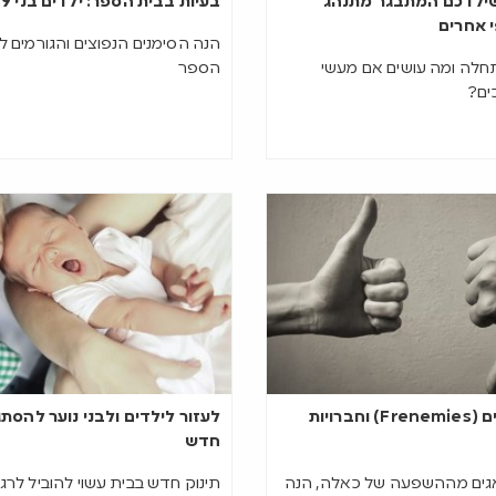
ילדכם המתבגר מתנהג
בעיות בבית הספר: ילדים בני 9 עד 15
י אחרים
הנה הסימנים הנפוצים והגורמים ל
חלה ומה עושים אם מעשי
הספר
ים?
חברים שליליים (Frenemies) וחברויות
לעזור לילדים ולבני נוער להסתג
חדש
גים מההשפעה של כאלה, הנה
תינוק חדש בבית עשוי להוביל לרג