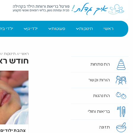
ראשי
תינוקות
פעוטות
ילדי גן
ילדי בי
ראשי
//
תינוקות
//
חודש רא
התפתחות
הורות וקשר
התנהגות
בריאות וחולי
תזונה
צהבת ילודים 