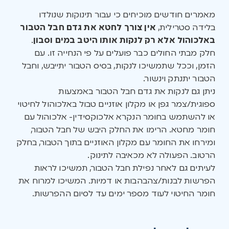
מאמרים חודשים מוכיחים כי עבור תינוקות שנולדו
בלידה סטרילית,
אין צורך לחטא את גדם חבל הטבור
באלכוהול אלא רק לנקות אותו היטב במים וסבון
.
חלק מבתי החולים כבר פועלים על פי הנחייה זו. עם
הזמן, וככל שתמשיכו לנקות, בסיס הטבור יתייבש, וחבל
הטבור יתנתק וינשור.
ניתן גם לנקות את גדם חבל הטבור באמצעות
ספוגית/צמר גפן או מקלון אוזניים טבול באלכוהול לחיטוי
או להשתמש בחומר הנקרא אלכוקסידין- אלכוהול עם
חומר מחטא. הרימו את החלק היבש של חבל הטבור,
ומירחו את החומר עם מקלון האוזניים בתוך הטבור, בחלק
הרטוב. הפעולה לא מכאיבה לתינוק.
לעיתים גם לאחר נפילת חבל הטבור, תמשיכו לראות
הפרשות לבנות/צהבהבות או דמיות. המשיכו למרוח את
חומר החיטוי לעוד מספר ימים עד לסיום ההפרשות.