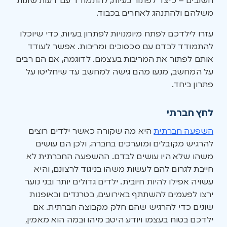
חשובים – כיצד לפתור בעיות, להתמודד עם דעות שונות
משלהם ולהתנהג לאחרים בכבוד.
עזרו לילדכם לפתח מיומנויות לפתרון בעיות, כדי שיוכלו
להתמודד לבדם עם סכסוכים ומריבות. אפשר לעודד
אותם לפתור את המריבות בעצמם. לדוגמה, אם הם רבים
על המחשב, מנעו מהם גישה למחשב עד שיחליטו על
פתרון ביחד.
לחץ חברתי
השפעה חברתית
היא מה שקורה כאשר ילדים רוצים
להרגיש מקובלים ומוערכים בחברה, ולכן הם עושים
משהו שלא היו עושים לבדם. ההשפעה החברתית לא
חייבת לגרום להם לעשות משהו בניגוד לרצונם, והיא
עשויה אפילו להיות חיובית. ילדים גדולים יותר ובני נוער
ירצו לפעמים להשתתף באירועים, בטרנדים ובאופנות
שונים כדי להרגיש שהם חלק מקבוצה חברתית. אם
ילדכם בטוח בעצמו ויודע היטב מיהו ובמה הוא מאמין,