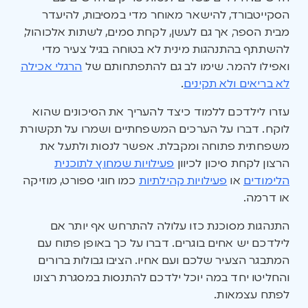
הסקייטבורד, להישאר מאוחר מדי במסיבות, להיעדר
מבית הספר, אך גם לעשן, לקחת סמים, לשתות אלכוהול,
להשתתף בהתנהגות מינית לא בטוחה בגיל צעיר מדי
ואפילו להמר. שימו לב גם להתפתחותם של
הרגלי אכילה
לא בריאים ולא תקינים
.
עזרו לילדכם ללמוד כיצד להעריך את הסיכונים שהוא
לוקח. דברו על הערכים המשפחתיים ושמרו על תקשורת
משפחתית פתוחה ומקבלת. אפשר לנסות ולתעל את
הרצון לקחת סיכון לכיוון
פעילויות שמחוץ לתוכנית
הלימודים
או
פעילויות קהילתיות
כמו חוגי ספורט, מוזיקה
או דרמה.
התנהגות מסוכנת כזו עלולה להתרחש אף יותר אם
לילדכם יש אחים בוגרים. דברו על כך באופן פתוח עם
המתבגר הצעיר שלכם ועם אחיו. הציבו גבולות ברורים
והחליטו יחד במה יוכל ילדכם להתנסות במסגרת רצונו
לפתח עצמאות.