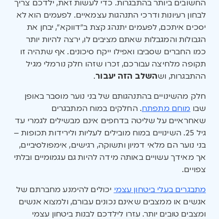
החשובים ביותר בהתבגרות. כדי לעשות זאת, ילדכם צריך
לבחון רעיונות ודרכי התנהגות עצמאיים. לפעמים הוא לא
יסכים איתכם, לפעמים יתנהג קצת ב”דווקא”, יבחן את
הגבולות והמגבלות שאתם מציבים לו, ירצה להיות יותר
כמו החברים שסביבו ואפילו ייקח סיכונים. אף שתהיה זו
תקופה מלחיצה עבורכם, זכרו שזהו חלק נורמלי מגיל
ההתבגרות, וש
השלב הזה יעבור
.
חלק מהשינויים בהתנהגותם של בני נוער מוסבר באופן
שבו
מוחם מתפתח
. החלקים במוח המתבגרים
שאחראיים על שליטה בדחפים אינם מבשילים לגמרי עד
גיל 25. השינויים במוח מובילים לעליות ולירידות תכופות –
בני נוער הם מלאי דמיון ותשוקה, רגישים, אימפולסיביים,
אך מאידך עשויים באותה מידה להיות גם עגמומיים ובלתי
צפויים.
מתבגרים בעלי ביטחון עצמי
יכולים להימנע מחברתם של
אנשים או ממצבים שאינם נכונים עבורם, ולמצוא אנשים
ומצבים טובים יותר. עזרו לילדכם לבנות ביטחון עצמי