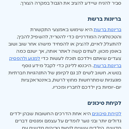
סביר להניח שיידע להציב את הגבול במקרה הצורך.
בריונות ברשת
בריונות ברשת
היא שימוש באמצעי התקשורת
והטכנולוגיה המודרניים כדי להטריד, להשפיל, להביך,
להתעלל, לאיים, להציק או להפחיד מישהו אחר שוב ושוב
באופן מכוון. לעתים קשה לאתר אותה, אך ישנם כמה
צעדים שאתם וילדכם תוכלו לעשות כדי
למנוע ולהפסיק
בריונות ברשת
. היכנסו ללינק כדי לקבל מידע נוסף
בנושא. חשוב לשים לב גם לקיומן של התנהגויות חברתיות
פוגעניות שמתרחשות מחוץ לרשת, באינטראקציות
יום-יומיות בין ילדכם לחבריו ומכריו.
לקיחת סיכונים
לקיחת סיכונים
היא אחת הדרכים החשובות שבהן ילדים
גדולים יותר ובני נוער לומדים על עצמם ומנסים דברים
חדשים. הילדים עשויים לנסות טריקים חדשים עם