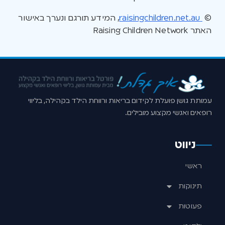
©
raisingchildren.net.au
, המידע תורגם ונערך באישור
האתר Raising Children Network
עמותת גושן פועלת לקידום בריאות ורווחת הילד בקהילה, בליווי
רופאים ואנשי מקצוע מובילים.
ניווט
ראשי
תינוקות
פעוטות