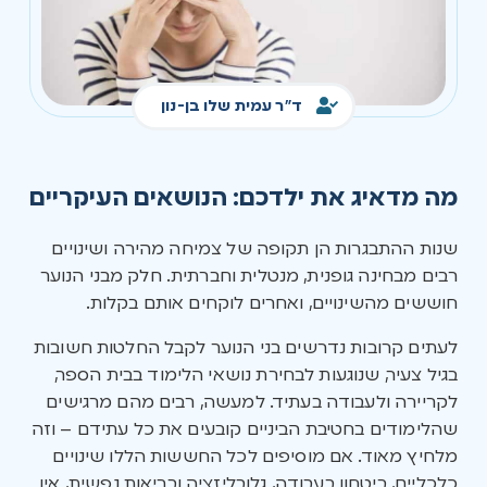
ד"ר עמית שלו בן-נון
מה מדאיג את ילדכם: הנושאים העיקריים
שנות ההתבגרות הן תקופה של צמיחה מהירה ושינויים
רבים מבחינה גופנית, מנטלית וחברתית. חלק מבני הנוער
חוששים מהשינויים, ואחרים לוקחים אותם בקלות.
לעתים קרובות נדרשים בני הנוער לקבל החלטות חשובות
בגיל צעיר, שנוגעות לבחירת נושאי הלימוד בבית הספר,
לקריירה ולעבודה בעתיד. למעשה, רבים מהם מרגישים
שהלימודים בחטיבת הביניים קובעים את כל עתידם – וזה
מלחיץ מאוד. אם מוסיפים לכל החששות הללו שינויים
כלכליים, ביטחון בעבודה, גלובליזציה ובריאות נפשית, אין