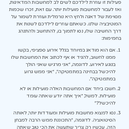
פעילות זו עוזרת לילדכם לשים לב למחשבות המדאיגות,
ואז לעבור למחשבות מועילות יותר. עם זאת, זכרו שכמות
מסוימת של דאגה ולחץ היא נורמלית ועוזרת לשמור על
המוטיבציה שלנו. כשאתם עוזרים לילדכם לשנות את
דרך החשיבה שלו, נסו לתמוך בו, להתחשב ולהתנהג
בחמימות:
אם הוא מודאג במיוחד בגלל אירוע ספציפי, בקשו
ממנו לחשוב, להגיד או אף לכתוב את המחשבות שלו
בנוגע לאירוע. לדוגמה, “אני מרגיש שאני הולך
להיכשל בבחינה במתמטיקה”, “אני ממש גרוע
במתמטיקה”.
חשבו ביחד אם המחשבות האלה מועילות או לא
מועילות. למשל, “איך אתה יודע שאתה עומד
להיכשל?”
נסו למצוא מחשבות מועילות ומעודדות יותר, לאותה
הסיטואציה. לדוגמה, “התכוננת ממש הרבה למבחן
הזה. עכשיו רק צריך שתעשה את הכי טוב שאתה