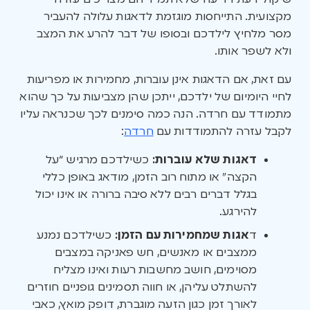
מקצועית. התייחסות מוגזמת לדאגות עלולה להעביר
מסר מלחיץ לילדכם ובסופו של דבר להרע את המצב
ולא לשפר אותו.
עם זאת, אם הדאגות אינן עוברות, מחמירות או מפריעות
לחיי היומיום של ילדכם, ייתכן שהן מצביעות על כך שהוא
מתמודד עם חרדה. הנה כמה סימנים לכך שכנראה עליו
לקבל עזרה להתמודדות עם
חרדה
:
דאגות שלא עוברות:
כשילדכם מרגיש “על
הקצה” או מתוח רוב הזמן, מודאג באופן כללי
בגלל דברים רבים ללא סיבה ברורה או אינו יכול
להירגע.
ד
אגות שמחמירות עם הזמן:
כשילדכם נמנע
ממצבים או מאנשים, חש פאניקה במצבים
מסוימים, חושב מחשבות רעות ואינו מצליח
להשתלט עליהן, או חווה תסמינים גופניים חוזרים
לאורך זמן כגון הזעה מוגברת, דופק מואץ, כאבי