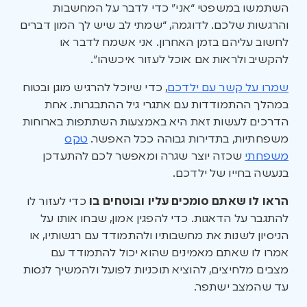
השתמשו במשפטי “אני” כדי לדבר על המחשבות
והרגשות שלכם. לדוגמה, “שמתי לב שיש לך המון דברים
לחשוב עליהם בזמן האחרון. אני אשמח לדבר או
להקשיב ולראות אם אוכל לעזור איכשהו”.
שמרו על קשר עם ילדכם
, כדי שיוכל להרגיש מוגן ובטוח
במהלך ההתמודדות עם אתגרי גיל ההתבגרות. אחת
הדרכים לעשות זאת היא באמצעות השתתפות בארוחות
משפחתיות, בתדירות גבוהה ככל האפשר.
טקס
משפחתי
שכזה יוצר שגרה ומאפשר לכם להתעדכן
בנעשה בחייו של ילדכם.
הראו לו שאתם סומכים עליו ובוטחים בו
כדי לעזור לו
להתגבר על הדאגות. כדי להפגין אמון, שבחו אותו על
הניסיון לשנות את מחשבותיו ולהתמודד עם רגשותיו, או
אמרו לו שאתם מאמינים שהוא יכול להתמודד עם
מצבים מלחיצים, להוציא תוכניות לפועל ולהמשיך לנסות
עד שהמצב ישתפר.