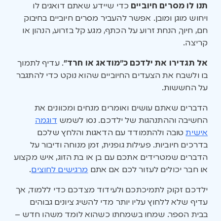
תנו לו מסרים חיוביים
כדי שיידע שאתם דואגים לו
ויחוש מוגן ומובן. אפשר להעביר מסרים חיוביים בחיבוק
חם, חיוך, הנחת זרוע על הכתף, מגע קל בזרוע, הנהון או
קריצה.
אל תגדירו את ילדכם כ”מודאג או חרד”
. עדיף לתמוך
בו ולשבח את הצעדים החיוביים שהוא נוקט כדי להתגבר
על החששות.
הדברים שאתם עושים ואומרים מנחים ומכוונים את
החשיבה וההתנהגות של ילדכם. נסו לשמש
דוגמה
אישית
טובה ולהתמודד עם הדאגות והלחץ שלכם
בדרכים חיוביות. פעילות גופנית, זמן מנוחה ודיבור על
הדברים שמטרידים אתכם עם בן או בת הזוג, איש מקצוע
או חבר יכולים לעזור לכם אם אתם
מרגישים לחוצים
.
ילדכם זקוק לתמיכתכם ולעידוד מצדכם כדי ללמוד, אך
עדיף שלא ללחוץ עליו יותר מדי להשיג ציונים גבוהים
בבית הספר. שמחו בשמחתו כשהוא לומד משהו חדש –