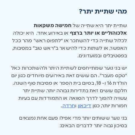
מהי שתיית יתר?
שתיית יתר היא שתייה של
חמישה משקאות
אלכוהוליים או יותר ברצף
או באירוע אחד. היא יכולה
לכלול שתייה כדי להשתכר או “לתפוס ראש” מהר ככל
האפשר, או לשתות כדי להישאר ב”ראש טוב” במסיבות,
בפסטיבלים ובמועדונים.
יש בני נוער שמתייחסים לשתיית היתר ולהשתכרות כאל
“טקס מעבר”. הם עושים זאת באירועים מיוחדים כגון יום
הולדת 16 ו- 18, בסיום בית הספר או מסיבות סוף השנה.
חלקם עושים זאת בתדירות גבוהה יותר. שתיית יתר
עשויה להפוך לדרך הסוואה או התמודדות עם בעיות
חמורות יותר, כגון
דיכאון
ו
חרדה
.
בני נוער ששותים יותר מדי אפילו פעם אחת נמצאים
בסיכון גבוה יותר לדברים הבאים: