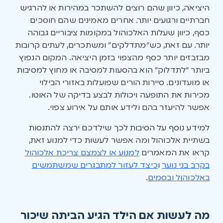
היציאה, כיוון שהם רוצים להשתכר במהירות או להרגיש
חברתיים ורגועים יותר. אחרים מאמינים שהם חוסכים
כסף, כיוון שעלות האלכוהול במקומות ציבוריים גבוהה
יותר. עם זאת, כש”מתדלקים” ומשתכרים, לעתים קרובות
מבזבזים יותר כסף מהצפוי בזמן היציאה. המקום הנפוץ
ביותר “לתדלוק” הוא בהסעות למסיבה או מחוץ למסיבות
או מועדונים. סיירות הורים שפועלות באזורי הבילוי
מכירות את התופעה ויכולות לבצע בדיקה של האוטו.
אפשר להיעזר בהם ולידע אותם על אירוע צפוי.
למידע נוסף על הסיבות לכך שילדכם ירצה להתנסות
בשתיית אלכוהול ומה אפשר לעשות כדי למנוע זאת,
קראו את המאמרים
למנוע או לצמצם צריכת אלכוהול
בקרב בני נוער
ו
כיצד לעזור למתבגרים שמשתמשים
באלכוהול ובסמים
.
מה לעשות אם הילד הגיע הביתה שיכור