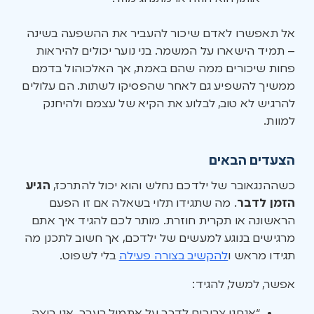
אל תאפשרו לאדם שיכור להעביר את ההשפעה בשינה
– תמיד הישארו על המשמר. בני נוער יכולים להיראות
פחות שיכורים ממה שהם באמת, אך האלכוהול בדמם
ממשיך להשפיע גם לאחר שהפסיקו לשתות. הם עלולים
להרגיש לא טוב, לבלוע את הקיא של עצמם ולהיחנק
למוות.
הצעדים הבאים
כשההנגאובר של ילדכם נחלש והוא יכול להתרכז,
הגיע
הזמן לדבר
. מה שתגידו תלוי בשאלה אם זו הפעם
הראשונה או תקרית חוזרת. מותר לכם להגיד איך אתם
מרגישים בנוגע למעשים של ילדכם, אך חשוב לתכנן מה
תגידו מראש ו
להקשיב בצורה פעילה
בלי לשפוט.
אפשר, למשל, להגיד:
“אנחנו צריכים לדבר על אתמול בערב. אני רוצה