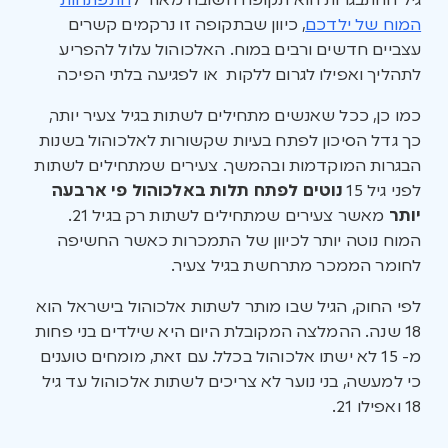
גיל ההתבגרות הוא תקופה חשובה מאוד ל
התפתחות
המוח של ילדכם
, כיוון שבתקופה זו נרקמים קשרים
עצביים חדשים ורבים במוח. האלכוהול עלול להפריע
לתהליך ואפילו לגרום ללקות או לפגיעה בלתי הפיכה
כמו כן, ככל שאנשים מתחילים לשתות בגיל צעיר יותר,
כך גדל הסיכון לפתח בעיות שקשורות לאלכוהול בשנות
הבגרות המוקדמות ובהמשך. צעירים שמתחילים לשתות
לפני גיל 15
נוטים לפתח תלות באלכוהול פי ארבעה
יותר
מאשר צעירים שמתחילים לשתות רק בגיל 21.
המוח נוטה יותר לכיוון של התמכרות כאשר החשיפה
לחומר הממכר מתרחשת בגיל צעיר.
לפי החוק, הגיל שבו מותר לשתות אלכוהול בישראל הוא
18 שנה. ההמלצה המקובלת היום היא שילדים בני פחות
מ- 15 לא ישתו אלכוהול בכלל. עם זאת, מומחים טוענים
כי למעשה, בני נוער לא צריכים לשתות אלכוהול עד גיל
18 ואפילו 21.