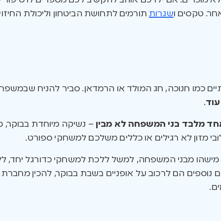
א מוכרים. אם ילדכם אוהב להקשיב לכם מספרים לו סיפור 
חר. טקסים ו
שגרות
תורמים לתחושת הביטחון וליכולת החיזוי 
ים כמו חנוכה, חג המולד או הרמדאן. סביר להניח שבמשפח
עוד
.
חד מלבד בני המשפחה לא מבין
– נשיקה מיוחדת בבוקר, 
בי מזון לא רגילים או כללים משלכם למשחקי ספורט.
ישהו מבני המשפחה, למשל ללכת למשחקי כדורגל יחד, ללמו
נוספים הם לרכוב על אופניים בשבת בבוקר, להכין מחברת 
ם.