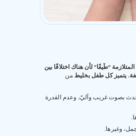
المتلازمة
“
طَيفًا
”
لأن هناك اختلافًا بين
فة
.
يتميز كل طفل بخليط
من
حدث بصوت غريب وآليّ، وعدم القدرة
.
مل، وغيرها.