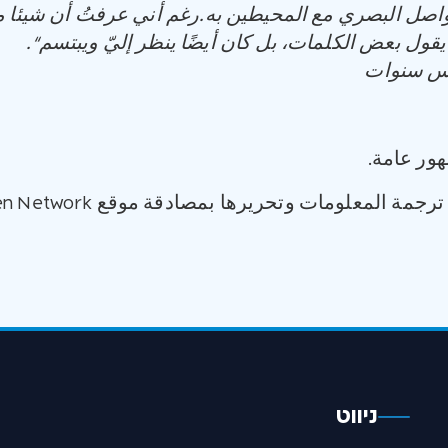
تواصل البصري مع المحيطين به
.
رغم أني عرفتُ أن شيئا ما
يقول بعض الكلمات، بل كان أيضًا ينظر إليّ ويبتسم
“.
خمس سنوات
ور عامة.
مة المعلومات وتحريرها بمصادقة موقع Raising Children Network.
ניווט