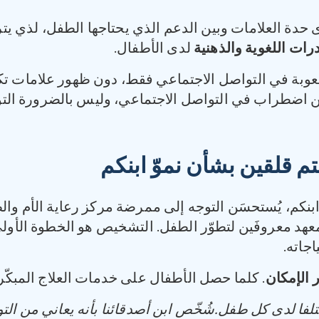
ة العلامات وبين الدعم الذي يحتاجها الطفل، لذي يترا
رات اللغوية والذهنية
لدى الأطفال.
صعوبة في التواصل الاجتماعي فقط، دون ظهور علامات تك
من اضطراب في التواصل الاجتماعي، وليس بالضرورة التو
نتم قلقين بشأن نموّ ابنكم
 ابنكم، يُستحسَن التوجه إلى ممرضة مركز رعاية الأم و
معهد معروفَين لتطوّر الطفل. التشخيص هو الخطوة الأولى
جاته.
 الإمكان
. كلما حصل الأطفال على خدمات العلاج المبكّر
ختلفا لدى كل طفل
.
شُخّص ابن أصدقائنا بأنه يعاني من التو