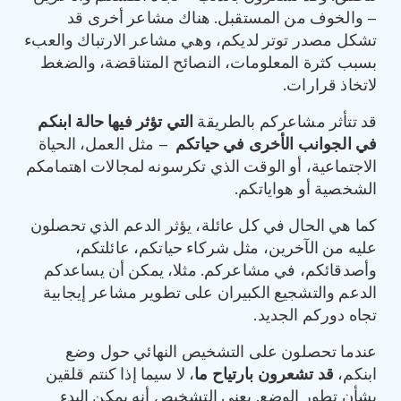
– والخوف من المستقبل. هناك مشاعر أخرى قد
تشكل مصدر توتر لديكم، وهي مشاعر الارتباك والعبء
بسبب كثرة المعلومات، النصائح المتناقضة، والضغط
لاتخاذ قرارات.
قد تتأثر مشاعركم بالطريقة
التي تؤثر فيها حالة ابنكم
في الجوانب الأخرى في حياتكم
– مثل العمل، الحياة
الاجتماعية، أو الوقت الذي تكرسونه لمجالات اهتمامكم
الشخصية أو هواياتكم.
كما هي الحال في كل عائلة، يؤثر الدعم الذي تحصلون
عليه من الآخرين، مثل شركاء حياتكم، عائلتكم،
وأصدقائكم، في مشاعركم. مثلا، يمكن أن يساعدكم
الدعم والتشجيع الكبيران على تطوير مشاعر إيجابية
تجاه دوركم الجديد.
عندما تحصلون على التشخيص النهائي حول وضع
ابنكم،
قد تشعرون بارتياح ما
، لا سيما إذا كنتم قلقين
بشأن تطور الوضع. يعني التشخيص أنه يمكن البدء