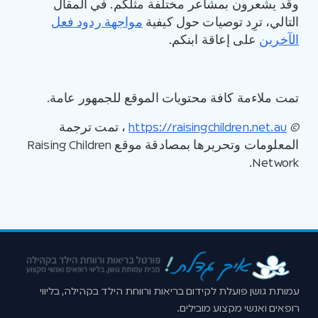
وقد يشعرون بمشاعر مختلفة مثلكم. في المقال
التالي، ترِد توصيات حول كيفية
مواجهة ردود فعل
الآخرين
على إعاقة ابنكم.
تمت ملاءمة كافة محتويات الموقع للجمهور عامة.
©
https://raisingchildren.net.au
، تمت ترجمة
المعلومات وتحريرها بمصادقة موقع Raising Children
Network.
עמותת גושן פועלת לקידום בריאות ורווחת הילד בקהילה, בליווי
רופאים ואנשי מקצוע מובילים.