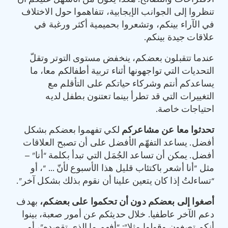
تنظروا إلى الجوانب الإيجابية، تتفاهموا حول الاختلاف
في الآراء بينكم، وتشعروا بحميمية أكثر ورغبة في
علاقات جيدة بينكم.
عندما تتقبلون بعضكم، ينخفض مستوى التوتر وتقلّ
التحديات التي تواجهونها أثناء تربية أطفالكم معا، ما
يساعدكم أنتم وشركاء حياتكم على التأقلم مع
التغييرات التي قد تطرأ بينما تعتنون بطفل لديه
احتياجات خاصة.
تحدثوا معا عن مشاعركم
لكي تفهموا بعضكم بشكل
أفضل. يساعد التفهّم الأفضل على أن تصبح العلاقات
أفضل. يمكن أن تساعد الجُمَل التي تبدأ بكلمة “أنا” –
مثل “أنا أشعر باكتئاب قليل هذا الأسبوع لأنّ … “، أو
“تساءلتُ إذا كان يتعين علينا أن نقوم بذلك بشكل آخر”.
أصغوا إلى بعضكم دون أن تحكموا على بعضكم
،
بهدف
دعم الآخر عاطفيا. خلال حديثكم عن أمور صعبة، بينوا
أنكم تصغون وقولوا مثلا”: “أفهم ما الذي تقصده”، أو