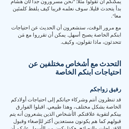
يمكنكم أن تقولوا مثلا: “نحن مسرورون جدا لأن هشام
بدأ يتحدث قليلا. سوف نعلمه قريبا كيف يلفظ كلمتَين
معا”.
مع مرور الوقت، ستشعرون أن الحديث عن احتياجات
ابنكم الخاصة يصبح أسهل. يمكن أن تقرروا مع مَن
تتحدثون، ماذا تقولون، وكيف.
التحدث مع أشخاص مختلفين عن
احتياجات ابنكم الخاصة
رفيق زواجكم
قد تنظرون أنتم وشركاء حياتكم إلى احتياجات أولادكم
الخاصة بشكل مختلف، وهذا طبيعي. اقبلوا الفوارق
بينكم لتقوية علاقتكم. الأشخاص الذين يشعرون أنه يتم
قبولهم كما هم يكونون مستعدين أكثر للإصغاء وقبول
الاقتراحات والنصائح. هكذا يكون من الأسهل عليكم أن