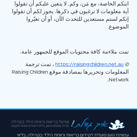
ابنكم الخاصة، مع مَن، وكم. لا يتعين عليكم أن تقولوا
أية معلومات لا ترغبون في ذكرها. يجوز لكم أن تقولوا
إنكم لستم مستعدين للتحدث الآن، أو أن تغيّروا
الموضوع.
تمت ملاءمة كافة محتويات الموقع للجمهور عامة.
©
https://raisingchildren.net.au
، تمت ترجمة
المعلومات وتحريرها بمصادقة موقع Raising Children
Network.
עמותת גושן פועלת לקידום בריאות ורווחת הילד בקהילה, בליווי