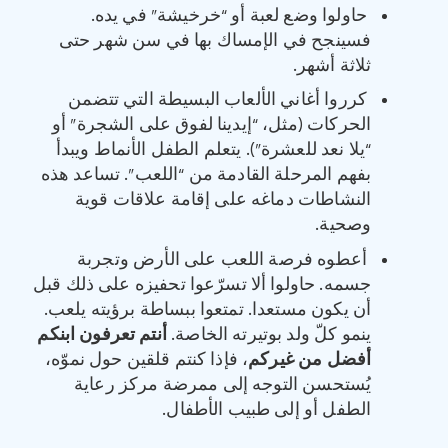
حاولوا وضع لعبة أو “خرخيشة” في يده.
فسينجح في الإمساك بها في سن شهر حتى
ثلاثة أشهر.
كرروا أغاني الألعاب البسيطة التي تتضمن
الحركات (مثل، “إيدينا لفوق على الشجرة” أو
“يلا نعد للعشرة”). يتعلم الطفل الأنماط ويبدأ
بفهم المرحلة القادمة من “اللعب”. تساعد هذه
النشاطات دماغه على إقامة علاقات قوية
وصحية.
أعطوه فرصة اللعب على الأرض وتجربة
جسمه. حاولوا ألا تسرّعوا تحفيزه على ذلك قبل
أن يكون مستعدا. تمتعوا ببساطة برؤيته يلعب.
ينمو كلّ ولد بوتيرته الخاصة.
أنتم تعرفون ابنكم
أفضل من غيركم
، فإذا كنتم قلقين حول نموّه،
يُستحسن التوجه إلى ممرضة مركز رعاية
الطفل أو إلى طبيب الأطفال.