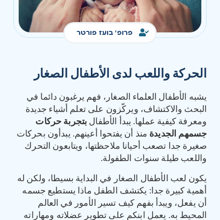
פרופ' בועז פורטר
الحركة واللعب لدى الأطفال الصغار
يشبه الأطفال العلماء الصغار، فهم يرغبون دائما في
البحث والاكتشاف، ويركّزون على تعلم أشياء جديدة
ومعرفة كيفية عملها. يبدأ الأطفال
بتجربة حركات
جسمهم الجديدة
منذ أن يفتحوا أعينهم. يبدأون بحركات
صغيرة جدا تصعب أحيانا ملاحظتها، ويتابعون التحرك
واللعب طيلة سنوات الطفولة.
يكون لعب الأطفال الصغار في البداية بسيطا، ولكن له
أهمية كبيرة جدا: يكتشف الطفل ماذا يستطيع جسمه
أن يفعل، ويبدأ بفهم كيف تسير الأمور في العالم
المحيط به. يعمل ابنكم على تطوير عضلاته ومهاراته