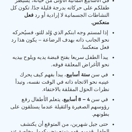
في الأسابيع الثمانية الأولى من حياته، يُسيطر
طفلكم على حركاته بدرجة قليلة جدًا. تكون كل
النشاطات الجسمانية لا إرادية أو رد
فعل
منعكس.
إذا لمستم وجه ابنكم الذي وُلد للتو، فسيُحركه
نحو الجانب ذاته بهدف الرضاعة – يكون هذا رد
فعل منعكسا.
يبدأ الطفل سريعا بفتح قبضة يديه ويلوح بيديه
نحو الأغراض المعلقة فوقه.
في سن
ستة أسابيع
، يبدأ بفهم كيف يحرك
عينيه نحو الاتجاه ذاته في الوقت نفسه، وتبدأ
نظرات الحوَل المقلقة بالاختفاء.
في سن
‏4 – 8 أسابيع
، يتعلم الأطفال رفع
رؤوسهم الصغيرة والثقيلة عندما يستلقون على
بطونهم.
حتى جيل شهرين، من المتوقع أن يكتشف
الطفل قدميه. فهو يتمتع بتحريكهما، وخاصة عند