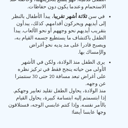
الاستحمام وعندما يكون دون حفاظات.
في سن
ثلاثة أشهر تقريبا
، يبدأ الأطفال بالنظر
إلى أيديهم ويحركون أقدامهم. كذلك، يبدأون
بتقريب أيديهم نحو وجههم أو نحو الألعاب. يبدأ
الطفل باكتشاف ما يستطيع جسمه القيام به،
ويصبح قادرا على مد يديه نحو أغراض
والإمساك بها.
يرى الطفل منذ الولادة، ولكن في الأشهر
الأولى من حياته ينجح فقط في تركيز نظره
على أغراض تبعد مسافة 20 حتى 30 سنتمترا
عن وجهه.
منذ الولادة، يحاول الطفل تقليد تعابير وجهكم.
إذا ابتسمتم إليه ابتسامة كبيرة، يحاول القيام
بالأمر نفسه. وإذا كنتم عابسي الوجه، فستلاقون
وجها عابسا أيضا!