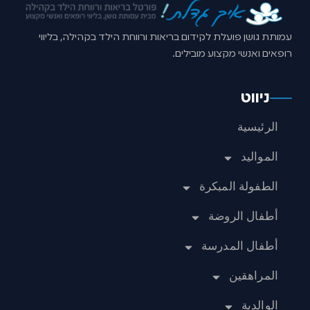
עמותת גושן פועלת לקידום בריאות ורווחת הילד בקהילה, בליווי
רופאים ואנשי מקצוע מובילים.
ניווט
الرئيسية
المواليد
الطفولة المبكرة
أطفال الروضة
أطفال المدرسة
المراهقين
الوالدية