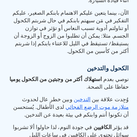
أثناء قيادة السيارة.
الآن، بينما يتعين عليكم الاهتمام بابنكم الصغير، عليكم
التفكير في مَن سيهتم بابنكم في حال شربتم الكحول
أو تناولتم أدوية تسبب النعاس أو تؤثر في توازن
الجسم. مثلا: يمكن أن تطلبوا من الزوج أو الزوجة أن
يستيقظ/ تستيقظ في الليل للاعتناء بابنكم إذا شربتم
أكثر من كأسين من الكحول.
الكحول والتدخين
نوصي بعدم
استهلاك أكثر من وجبتين من الكحول يوميا
حفاظا على الصحة.
وُجِدت علاقة بين
التدخين
وبين خطر عال لحدوث
متلازمة موت الرضع الفجائي
لدى الأطفال. يُستحسن
أن تكونوا أنتم وابنكم في بيئة بعيدة عن التدخين.
قد يؤثر
الكافيين
في جودة النوم، لذا حاولوا ألا تشربوا
سوائل تحتوي على الكافيين في ساعات الليل