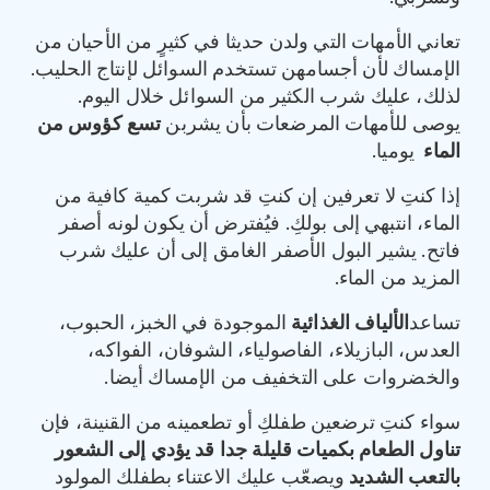
تعاني الأمهات التي ولدن حديثا في كثيرٍ من الأحيان من
الإمساك لأن أجسامهن تستخدم السوائل لإنتاج الحليب.
لذلك، عليك شرب الكثير من السوائل خلال اليوم.
يوصى للأمهات المرضعات بأن يشربن
تسع كؤوس من
الماء
يوميا.
إذا كنتِ لا تعرفين إن كنتِ قد شربت كمية كافية من
الماء، انتبهي إلى بولكِ. فيُفترض أن يكون لونه أصفر
فاتح. يشير البول الأصفر الغامق إلى أن عليك شرب
المزيد من الماء.
تساعد
الألياف الغذائية
الموجودة في الخبز، الحبوب،
العدس، البازيلاء، الفاصولياء، الشوفان، الفواكه،
والخضروات على التخفيف من الإمساك أيضا.
سواء كنتِ ترضعين طفلكِ أو تطعمينه من القنينة، فإن
تناول الطعام بكميات قليلة جدا قد يؤدي إلى الشعور
بالتعب الشديد
ويصعّب عليك الاعتناء بطفلك المولود