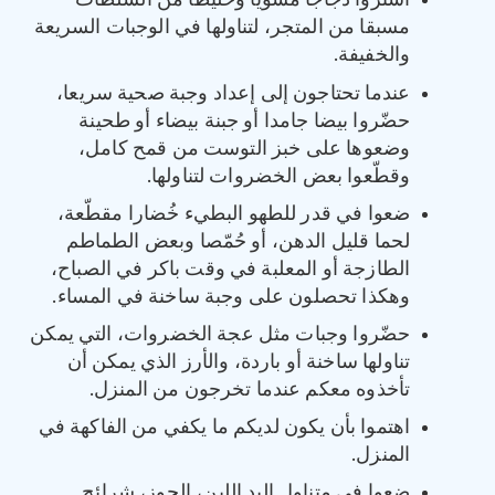
اشتروا دجاجا مشويا وخليطا من السلطات
مسبقا من المتجر، لتناولها في الوجبات السريعة
والخفيفة.
عندما تحتاجون إلى إعداد وجبة صحية سريعا،
حضّروا بيضا جامدا أو جبنة بيضاء أو طحينة
وضعوها على خبز التوست من قمح كامل،
وقطّعوا بعض الخضروات لتناولها.
ضعوا في قدر للطهو البطيء خُضارا مقطّعة،
لحما قليل الدهن، أو حُمّصا وبعض الطماطم
الطازجة أو المعلبة في وقت باكر في الصباح،
وهكذا تحصلون على وجبة ساخنة في المساء.
حضّروا وجبات مثل عجة الخضروات، التي يمكن
تناولها ساخنة أو باردة، والأرز الذي يمكن أن
تأخذوه معكم عندما تخرجون من المنزل.
اهتموا بأن يكون لديكم ما يكفي من الفاكهة في
المنزل.
ضعوا في متناول اليد اللبن، الجوز، شرائح