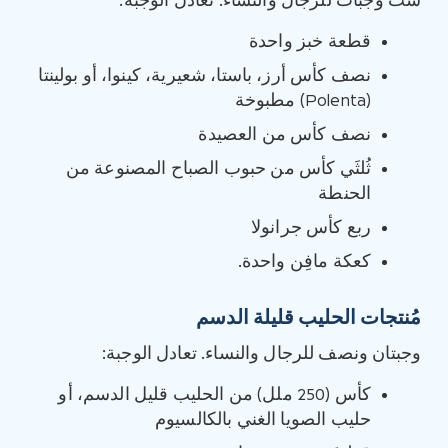
ست وجبات للرجال والنساء. تعادل الوجبة:
قطعة خبز واحدة
نصف كأس أرز، باستا، شعيرية، كينوا، أو بولينتا
(Polenta) مطبوخة
نصف كأس من العصيدة
ثُلثَي كأس من حبوب الصباح المصنوعة من
الحنطة
ربع كأس جرانولا
كعكة مافِن واحدة.
مُنتجات الحليب قليلة الدسم
وجبتان ونصف للرجال والنساء. تعادل الوجبة:
كأس (250 ملل) من الحليب قليل الدسم، أو
حليب الصويا الغني بالكالسيوم