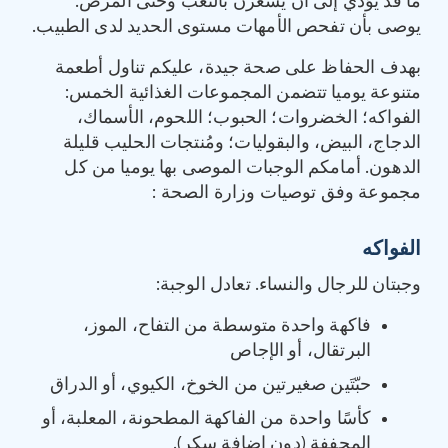
ما قد يؤدي إلى أن يشعرن بالتعب وحتى المرض.
يوصى بأن تفحص الأمهات مستوى الحديد لدى الطبيب.
بهدف الحفاظ على صحة جيدة، عليكم تناول أطعمة
متنوعة يوميا تتضمن المجموعات الغذائية الخمس:
الفواكه؛ الخضروات؛ الحبوب؛ اللحوم، الأسماك،
الدجاج، البيض، والبقوليات؛ ومُنتجات الحليب قليلة
الدهون. أمامكم الوجبات الموصى بها يوميا من كل
مجموعة وفق توصيات وزارة الصحة :
الفواكه
وجبتان للرجال والنساء. تعادل الوجبة:
فاكهة واحدة متوسطة من التفاح، الموز،
البرتقال، أو الإجاص
حبّتَين صغيرتين من الخوخ، الكيوي، أو الدراق
كأسًا واحدة من الفاكهة المطحونة، المعلبة، أو
المجففة (دون إضافة سكر).