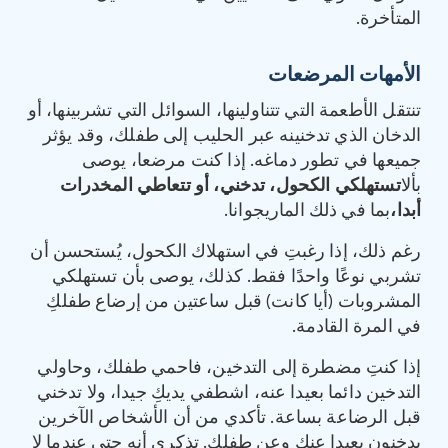
المتأخرة.
الأمهات المرضعات
تنتقل الأطعمة التي تتناولينها، السوائل التي تشربينها، أو
الدخان الذي تدخنينه عبر الحليب إلى طفلك، وقد يؤثر
جميعها في تطور دماغه. إذا كنت مرضعا، يوصى
بألا
تستهلكي الكحول، تدخني، أو تتعاطي المخدرات
أبدا،
بما في ذلك الماريجوانا.
رغم ذلك، إذا رغبتِ في استهلاك الكحول، يُستحسن أن
تشربي نوعًا واحدًا فقط. كذلك، يوصى بأن تستهلكي
المشروبات (أيا كانت) قبل ساعتين من إرضاع طفلكِ
في المرة القادمة.
إذا كنتِ مضطرة إلى التدخين، فاحمي طفلك، وحاولي
التدخين دائما بعيدا عنه، اشطفي يديكِ جيدا، ولا تدخني
قبل الرضاعة بساعة. تأكدي من أن الأشخاص الآخرين
يدخنون بعيدا عنكِ وعن طفلكِ. تذكري أنه حتى عندما لا