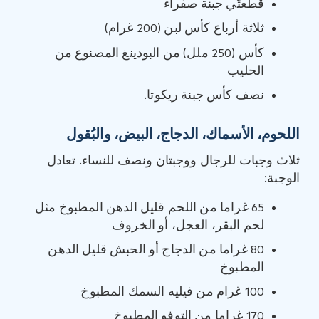
قطعتَي جبنة صفراء
ثلاثة أرباع كأس لبن (200 غرام)
كأس (250 ملل) من البودينغ المصنوع من
الحليب
نصف كأس جبنة ريكوتا.
اللحوم، الأسماك، الدجاج، البيض، والبُقول
ثلاث وجبات للرجال ووجبتان ونصف للنساء. تعادل
الوجبة:
65 غراما من اللحم قليل الدهن المطبوخ مثل
لحم البقر، العجل، أو الخروف
80 غراما من الدجاج أو الحبش قليل الدهن
المطبوخ
100 غرام من فيليه السمك المطبوخ
170 غراما من التوفو المطبوخ