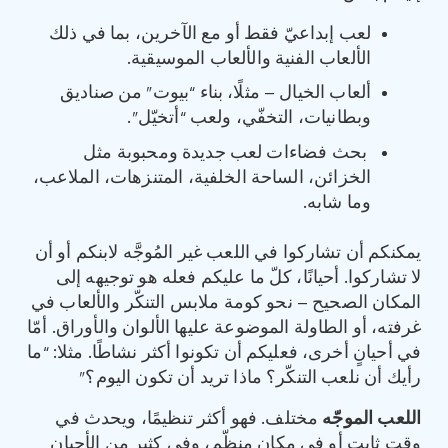
لعب إبداعيّ فقط أو مع الآخرين، بما في ذلك
الألعاب الفنية والألعاب الموسيقية.
ألعاب الخيال – مثلًا، بناء “بيوت” من صناديق
وبطانيات، التخفّي، ولعب “أتخيّل”.
بحث فضاءات لعب جديدة ومحبوبة مثل
الخزائن، الساحة الخلفية، المتنزهات، الملاعب،
وما شابه.
يمكنكم أن تشاركوا في اللعب غير المُوجَّه لابنكم أو أن
لا تشاركوا. أحيانًا، كلّ ما عليكم فعله هو توجيهه إلى
المكان الصحيح – نحو كومة ملابس التنكّر والألعاب في
غرفته، أو الطاولة الموضوعة عليها الألوان والأوراق. أمّا
في أحيانٍ أخرى، فعليكم أن تكونوا أكثر نشاطًا. مثلا: “ما
رأيك أن نلعب التنكّر؟ ماذا تريد أن تكون اليوم؟”
اللعب الموجّه
مختلف. فهو أكثر تنظيمًا، ويحدث في
وقت ثابت أو في مكان منظّم، وفي كثيرِ من الأحيان