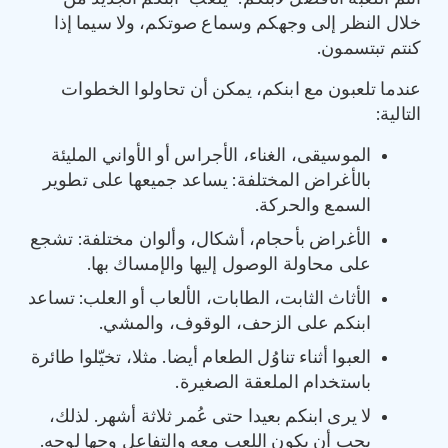
خلال النظر إلى وجهكم وسماع صوتكم، ولا سيما إذا
كنتم تبتسمون.
عندما تلعبون مع ابنكم، يمكن أن تحاولوا الخطوات
التالية:
الموسيقى، الغناء، الأجراس أو الأواني المليئة
بالأغراض المختلفة: يساعد جميعها على تطوير
السمع والحركة.
الأغراض بأحجام، أشكال، وألوان مختلفة: تشجع
على محاولة الوصول إليها والإمساك بها.
الأثاث الثابت، الطابات، الألعاب أو العلب: تساعد
ابنكم على الزحف، الوقوف، والمشي.
العبوا أثناء تناوُل الطعام أيضا. مثلا، تخيّلوا طائرة
باستخدام الملعقة الصغيرة.
لا يرى ابنكم بعيدا حتى عُمر ثلاثة أشهر. لذلك،
يجب أن يكون اللعب معه والتفاعل وجها لوجه.