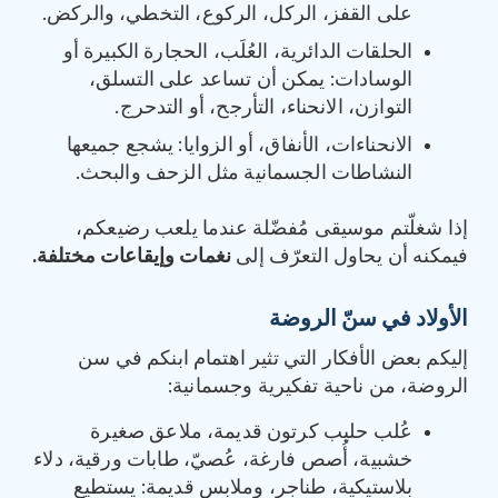
على القفز، الركل، الركوع، التخطي، والركض.
الحلقات الدائرية، العُلَب، الحجارة الكبيرة أو
الوسادات: يمكن أن تساعد على التسلق،
التوازن، الانحناء، التأرجح، أو التدحرج.
الانحناءات، الأنفاق، أو الزوايا: يشجع جميعها
النشاطات الجسمانية مثل الزحف والبحث.
إذا شغلّتم موسيقى مُفضّلة عندما يلعب رضيعكم،
فيمكنه أن يحاول التعرّف إلى
نغمات وإيقاعات مختلفة.
الأولاد في سنّ الروضة
إليكم بعض الأفكار التي تثير اهتمام ابنكم في سن
الروضة، من ناحية تفكيرية وجسمانية:
عُلب حليب كرتون قديمة، ملاعق صغيرة
خشبية، أُصص فارغة، عُصيّ، طابات ورقية، دلاء
بلاستيكية، طناجر، وملابس قديمة: يستطيع