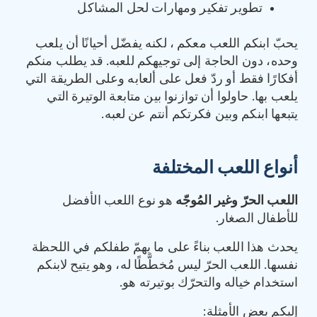
تطوير تفكير ومهارات لحل المشاكل
يحبّ ابنكم اللعب معكم ، لكنه يفضّل أحيانًا أن يلعب
وحده، دون الحاجة إلى توجيهكم للعبه. قد يطلب منكم
أفكارًا فقط أو ردّ فعل على ألعابه وعلى الطريقة التي
يلعب بها. حاولوا أن توازنوا بين متابعة الوتيرة التي
يتبعها ابنكم وبين فكرتكم أنتم عن لعبه.
أنواع اللعب المختلفة
اللعب الحرّ وغير المُوجّه
هو نوع اللعب الأفضل
للأطفال الصغار.
يحدث هذا اللعب بناءً على ما يهمّ طفلكم في اللحظة
نفسها. اللعب الحرّ ليس مُخطَّطًا له، وهو يتيح لابنكم
استخدام خياله والتحرّك بوتيرته هو.
إليكم بعض الأمثلة: