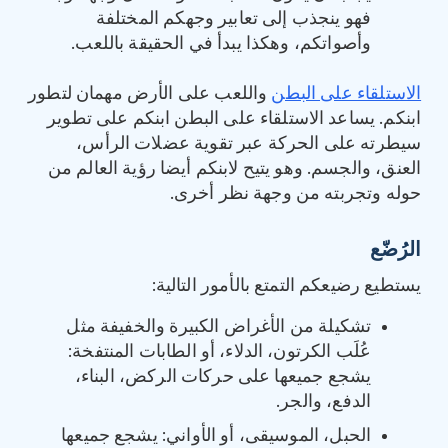
فهو ينجذب إلى تعابير وجهكم المختلفة
وأصواتكم، وهكذا يبدأ في الحقيقة باللعب.
الاستلقاء على البطن
واللعب على الأرض مهمان لتطور
ابنكم. يساعد الاستلقاء على البطن ابنكم على تطوير
سيطرته على الحركة عبر تقوية عضلات الرأس،
العنق، والجسم. وهو يتيح لابنكم أيضا رؤية العالم من
حوله وتجربته من وجهة نظر أخرى.
الرُضّع
يستطيع رضيعكم التمتع بالأمور التالية:
تشكيلة من الأغراض الكبيرة والخفيفة مثل
عُلَب الكرتون، الدلاء، أو الطابات المنتفخة:
يشجع جميعها على حركات الركض، البناء،
الدفع، والجر.
الحبل، الموسيقى، أو الأواني: يشجع جميعها