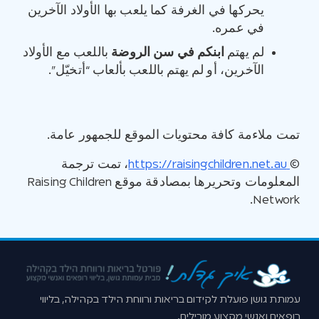
يحركها في الغرفة كما يلعب بها الأولاد الآخرين
في عمره.
لم يهتم
ابنكم في سن الروضة
باللعب مع الأولاد
الآخرين، أو لم يهتم باللعب بألعاب “أتخيّل”.
تمت ملاءمة كافة محتويات الموقع للجمهور عامة
.
©
https://raisingchildren.net.au
،
تمت ترجمة
المعلومات وتحريرها بمصادقة موقع
Raising Children
Network.
עמותת גושן פועלת לקידום בריאות ורווחת הילד בקהילה, בליווי
רופאים ואנשי מקצוע מובילים.