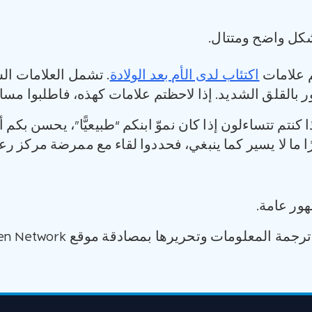
كل واضح ومتتال.
م علامات
اكتئاب لدى الأم بعد الولادة
. ‏تشمل العلامات ا
ر بالقلق الشديد. إذا لاحظتم علامات كهذه، فاطلبوا م
 كنتم تتساءلون إذا كان نموّ ابنكم “طبيعيًّا”، يحسن بكم
ًا ما لا يسير كما ينبغي، فحددوا لقاء مع ممرضة مركز ر
ور عامة.
مة المعلومات وتحريرها بمصادقة موقع Raising Children Network