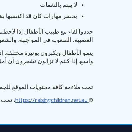
لا يهتم بالنغمات
يخسر مهارات كان قد اكتسبها بش
حددوا لقاء مع طبيب الأطفال إذا لاحظت
العصبية، الصعوبة في المواجهة، والشعو
ينمو الأطفال ويكبرون بوتيرة مختلفة. إذا
واسع. إذا كنتم لا تزالون تشعرون أن أمر
تمت ملاءمة كافة محتويات الموقع للجمه
©
https://raisingchildren.net.au
، تمت ترج