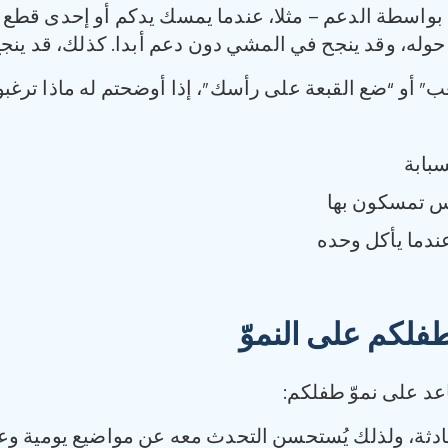
اسطة الدعم – مثلا، عندما يمسك يدكم أو إحدى قطع الأ
حوله، وقد ينجح في المشي دون دعم أبدا. كذلك، قد ينج
ب” أو “ضع القبعة على رأسك”، إذا أوضحتم له ماذا ترغ
سبابة
س تمسكون بها
ندما يأكل وحده
فلكم على النموّ
عد على نموّ طفلكم:
حادثة، ولذلك يُستحسن التحدث معه عن مواضيع يومية و