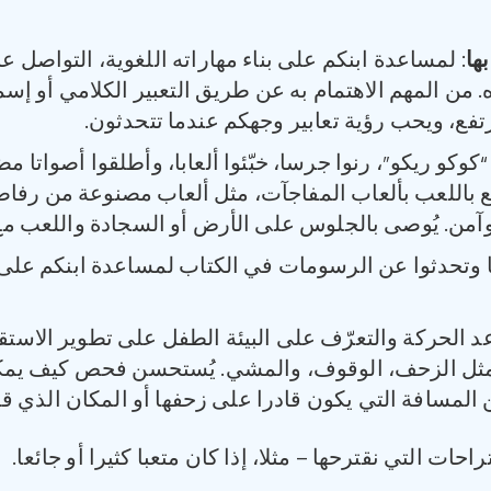
ها
: لمساعدة ابنكم على بناء مهاراته اللغوية، التواصل عب
. من المهم الاهتمام به عن طريق التعبير الكلامي أو إس
ع، ويحب رؤية تعابير وجهكم عندما تتحدثون.
بة “كوكو ريكو”، رنوا جرسا، خبّئوا ألعابا، وأطلقوا أصوات
تع باللعب بألعاب المفاجآت، مثل ألعاب مصنوعة من رفا
آمن. يُوصى بالجلوس على الأرض أو السجادة واللعب مع
صا وتحدثوا عن الرسومات في الكتاب لمساعدة ابنكم على
 الحركة والتعرّف على البيئة الطفل على تطوير الاست
ا مثل الزحف، الوقوف، والمشي. يُستحسن فحص كيف يم
المسافة التي يكون قادرا على زحفها أو المكان الذي قد
حات التي نقترحها – مثلا، إذا كان متعبا كثيرا أو جائعا.