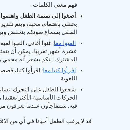
فهم معنى الكلمات.
أصغوا إلى تمتمة الطفل واهتموا ب
يحظى باهتمام، محبة، ويتم تقديره
الطفل بسماع صوتكم ينخفض ويرتف
العبوا معا
: غنوا أغاني، العبوا لع
عشرة أشهر تقريبًا، يمكن أن يتم
المشترك ابنكم يشعر أنه محمي و
اقرأوا كتبا معا
: اقرأوا كتبا، قص
اللغوية.
شجعوا الطفل على التحرك: تساعد
الحركات الأساسية الأكثر تعقيد
فيه. ستتفاجأون عندما تعرفون من 
قد لا يرغب الطفل أحيانا في أي من الاقترا