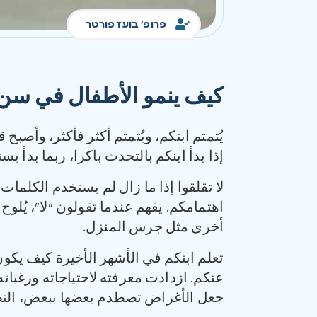
פרופ' בועז פורטר
كيف ينمو ‏الأطفال في سن
‏يُتمتم ابنكم، ويُتمتم أكثر فأكثر، وأصب
إذا بدأ ابنكم بالتحدث باكرا، ربما بدأ ي
لا تقلقوا إذا ما زال لم يستخدم الكلم
اهتمامكم. يفهم عندما تقولون “لا”، يُلو
أخرى مثل جرس المنزل.
تعلم ابنكم في الأشهر الأخيرة كيف يكون
عنكم. ‏ازدادت معرفته لاحتياجاته ورغبات
جعل الأغراض تصطدم بعضها ببعض، النظر