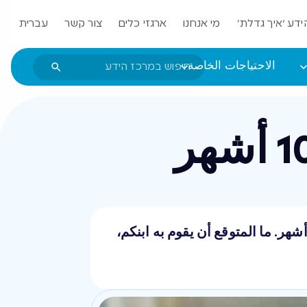
ידע ‘איך גדלת’
מי אנחנו
ארגזי כלים
צור קשר
עברית
الاحتياجات الخاصة
ولد الأطفال بأشكال وأحجام مختلفة، ولكن يتطورون وفق المراحل ذاتها منذ سن 9 حتى 10 أشهر. ما المتوقع أن يقوم به ابنكم،