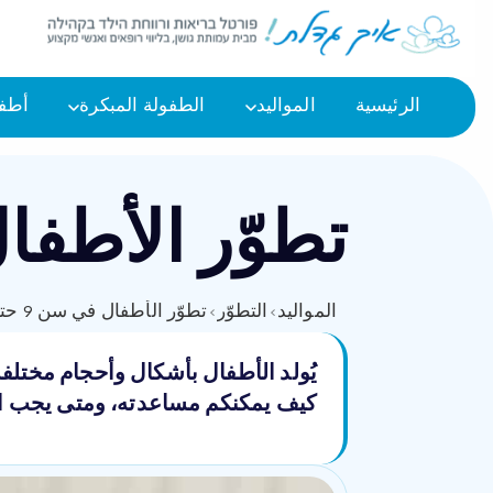
الرئيسية
المواليد
الطفولة المبكرة
أطفا
تطوّر ‏الأطفال في س
المواليد
›
التطوّر
›
تطوّر ‏الأطفال في سن 9 حتى 10 أشهر
كيف يمكنكم مساعدته، ومتى يجب ال