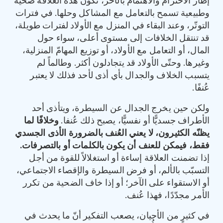
إطار الاحترام والاهتمام بالآخر، تكون هذه العلاقة صحية
وطبيعية تسمح بالتعامل مع المشاكل وحلها. في فترات
التوتّر، وعند البقاء في المنزل مع الأولاد لفترات طويلة،
قد تنتقل الخلافات إلى مستوى أعلى، سواء حول
المال، أو التعامل مع الأولاد، أو توزيع المهامّ المنزلية،
وغيرها. وحتّى الأولاد قد يتجادلون أكثر. وطالماً لم
يتسبب الخلاف والجدال بأي أذى لأحد فذلك لا يعتبر
عُنفًا.
ولكن حين يخرج الجدال عن السيطرة، ويتأذى أحد
الأطراف جسديًّا أو نفسيًّا، يصبح ذلك عُنفا.
وخلافًا
لما
يظنّه
الكثيرون،
لا
يعني
العُنف
بالضرورة
الأذى
الجسدي
فقط،
فيمكن
للعنف
أن
يكون
بالكلمات
أو
بالتصرفات
.
إذا تضمنت العلاقة إساءة أو استغلالاً للقوة من أجل
التسبّب بالألم، أو فرض السيطرة والإقصاء الاجتماعي،
أو الاستقواء على الآخر؛ أو إذا خاف الضحية من تكرر
الأمر مجدّدًا، فهذا عُنف.
في كثيرٍ من الأحيان، يصعب التفكير أنّ ما يحدث في