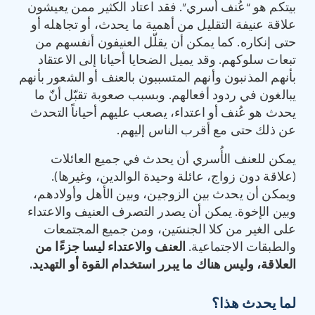
بيتكم هو “عُنف أُسري”. فقد اعتاد الكثير ممن يعيشون
علاقة عنيفة التقليل من أهمية ما يحدث، أو تجاهله أو
حتى إنكاره. كما يمكن أن يقلّل العنيفون أنفسهم من
تبعات سلوكهم. وقد يميل الضحايا أحيانا إلى الاعتقاد
بأنهم المذنبون وأنهم المتسببون بالعنف أو الشعور بأنهم
يبالغون في ردود أفعالهم. وبسبب صعوبة تقبّل أنّ ما
يحدث هو عُنف أو اعتداء، يصعب عليهم أحياناً التحدث
عن ذلك حتى مع أقرب الناس إليهم.
يمكن للعنف الأُسري أن يحدث في جميع العائلات
(علاقة دون زواج، عائلة وحيدة الوالدين، وغيرها).
ويمكن أن يحدث بين الزوجين، وبين الأهل وأولادهم،
وبين الإخوة. يمكن أن يصدر التصرف العنيف والاعتداء
على الغير من كلا الجنسَين، ومن جميع المجتمعات
والطبقات الاجتماعية.
العنف
والاعتداء
ليسا
جزءًا
من
العلاقة،
وليس
هناك
ما
يبرر
استخدام
القوة
أو
التهديد
.
لما يحدث هذا؟