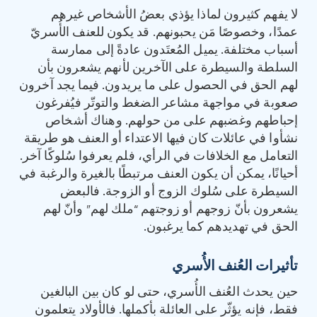
لا يفهم كثيرون لماذا يؤذي بعضُ الأشخاص غيرهم
عمدًا، وخصوصًا مَن يحبونهم. قد يكون للعنف الأُسريّ
أسباب مختلفة. يميل المُعتَدون عادةً إلى ممارسة
السلطة والسيطرة على الآخرين لأنهم يشعرون بأن
لهم الحق في الحصول على ما يريدون. فيما يجد آخرون
صعوبة في مواجهة مشاعر الضغط والتوتّر فيُفرغون
إحباطهم وغضبهم على من حولهم. وهناك أشخاص
نشأوا في عائلات كان فيها الاعتداء أو العنف هو طريقة
التعامل مع الخلافات في الرأي، فلم يعرفوا سُلوكًا آخر.
أحيانًا، يمكن أن يكون العنف مرتبطًا بالغيرة والرغبة في
السيطرة على سُلوك الزوج أو الزوجة. فالبعض
يشعرون بأنّ زوجهم أو زوجتهم “ملك لهم” وأنّ لهم
الحق في تهديدهم كما يرغبون.
تأثيرات العُنف الأُسري
حين يحدث العُنف الأُسري، حتى لو كان بين البالغين
فقط، فإنه يؤثّر على العائلة بأكملها. فالأولاد يتعلمون