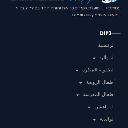
עמותת גושן פועלת לקידום בריאות ורווחת הילד בקהילה, בליווי
רופאים ואנשי מקצוע מובילים.
ניווט
الرئيسية
المواليد
الطفولة المبكرة
أطفال الروضة
أطفال المدرسة
المراهقين
الوالدية