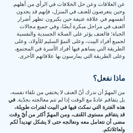
عن العلاقات وعن حل الخلافات في الرأي من أهلهم.
وحين يتعرضون للعنف في المنزل، فإنهم قد يجدون
أنفسهم في علاقة عنيفة حين يكبرون. تظهر أضرار
العنف في مراحل مبكرة أيضًا، وفي جميع مجالات
الحياة؛ فالعنف يؤثر على الصحّة الجسدية والنفسية
لجميع أفراد البيت، وعلى النموّ السليم للأولاد، وعلى
الطريقة التي يساهم فيها أفراد الأسرة في المجتمع،
وعلى الطريقة التي يمارسون بها علاقاتهم الأخرى.
ماذا نفعل؟
من المهمّ أن ندرك أنّ العنف لا يختفي من تلقاء نفسه،
بل يتفاقم عادةً مع الوقت إذا لم تتم معالجته بجدّية.
في
هذه
الفترة
التي
نمكث
فيها
في
البيت
لفترات
طويلة،
قد
يتفاقم
مستوى
العُنف،
ومن
المهمّ
أكثر
من
أيّ
وقت
مضى
أن
نتعامل
معه
ونعالجه
حتى
لا
يشكل
تهديداً
لكم
ولعائلاتكم
.