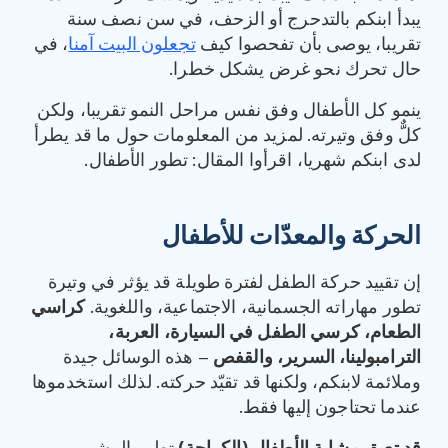
يبدأ ابنكم بالتدحرج أو الزحف، في سن نصف سنة
تقريبا، يوصى بأن تفحصوا كيف
تجعلون البيت آمنا
، في
حال تحرك نحو غرض يشكل خطرا.
ينمو كل الأطفال وفق نفس مراحل النمو تقريبا، ولكن
كلٌّ وفق وتيرته. لمزيد من المعلومات حول ما قد يطرأ
لدى ابنكم شهريا، اقرأوا المقال: تطور الأطفال.
الحركة والمعدّات للأطفال
إن تقييد حركة الطفل لفترة طويلة قد يؤثر في وتيرة
تطور مهاراته الجسمانية، الاجتماعية، واللغوية.
كراسي
الطعام، كرسي الطفل في السيارة، العربة،
الترامبولينا، السرير، والقفص
– هذه الوسائل جيدة
وملائمة لابنكم، ولكنها قد تقيّد حركته. لذلك استخدموها
عندما تحتاجون إليها فقط.