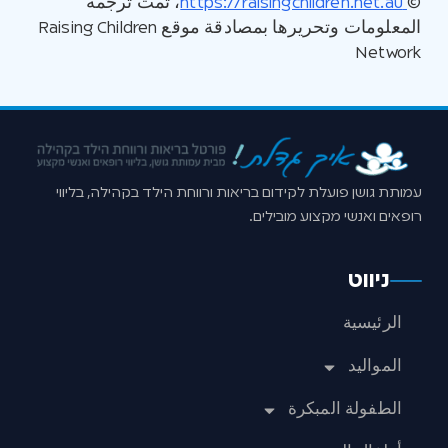
©
https://raisingchildren.net.au
، تمت ترجمة
المعلومات وتحريرها بمصادقة موقع Raising Children
Network
עמותת גושן פועלת לקידום בריאות ורווחת הילד בקהילה, בליווי
רופאים ואנשי מקצוע מובילים.
ניווט
الرئيسية
المواليد
الطفولة المبكرة