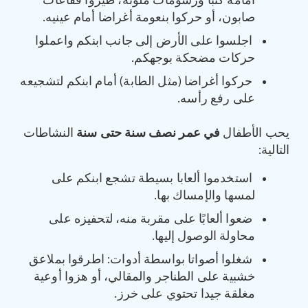
أمامه كتبا ورسومات ملوّنة، طيّروا فقاعات
صابون، أو حركوا بنعومة أغراضا أمام عينيه.
اجلسوا على الأرض إلى جانب ابنكم واعملوا
حركات مضحكة بوجهكم.
حركوا أغراضا (مثل الطابة) أمام ابنكم لتشجيعه
على رفع رأسه.
يحب الأطفال
في عمر نصف سنة حتى سنة
النشاطات
التالية:
استخدموا ألعابا بسيطة تشجع ابنكم على
لمسها والإمساك بها.
ضعوا ألعابًا على مقربة منه، لتحفيزه على
محاولة الوصول إليها.
شغلوا أصواتا بواسطة أدوات: اطرقوا بملاعق
خشبية على الطناجر والمقالي، أو هزوا أوعية
مغلقة جيدا تحتوي على خرز.