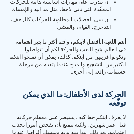
أن يتدرب على مهارات أساسية هامة للحركات
المعقّدة التي تأتي لاحقا، مثل مد اليد والإمساك
أن يبني العضلات المطلوبة للحركات كالزحف،
التدحرج، القيام، والمشي
أنتم اللعبة الأفضل لابنكم،
وأنتم أكثر ما يثير اهتمامه
في العالم. يتيح اللعب والحركة لكم أن تتواصلوا
وتكونوا قريبين من ابنكم. كذلك، يمكن أن تمنحوا ابنكم
الكثير من التشجيع والمدح عندما يتقدم من مرحلة
جسمانية رائعة إلى أخرى.
الحركة لدى الأطفال
:
ما الذي يمكن
توقّعه
لا يعرف ابنكم حقا كيف يسيطر على معظم حركاته
قبل عمر شهرين، ولكنه يتمتع بأن يفحص أمورا تجذب
اهتمامه. بعد ذلك، يبدأ بمد يديه ويمسك أغراضا. عندما