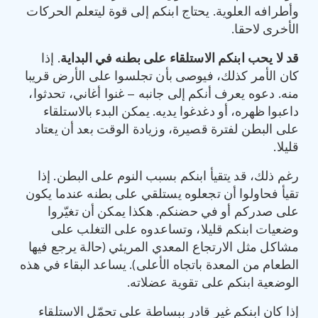
وأطرافه العلوية. يحتاج ابنكم إلى قوة ليتعلم الحركات
الأخرى لاحقا.
قد لا يحب ابنكم الاستلقاء على بطنه في البداية
. إذا
كان الأمر كذلك، فيوصى بأن تجلسوا على الأرض قريبا
منه. دعوه يعرف أنكم إلى جانبه – غنوا أغاني، تحدثوا،
داعبوا ظهره، أو دغدغوا يديه. يمكن البدء بالاستلقاء
على البطن لفترة قصيرة، وزيادة الوقت بعد أن يعتاد
قليلا.
رغم ذلك، قد يتقيأ ابنكم بسبب النوم على البطن. إذا
تقيأ فحاولوا أن تجعلوه يستلقي على بطنه عندما يكون
على صدركم أو في حضنكم. هكذا يمكن أن تغيّروا
وضعيات ابنكم قليلا، وتساعدوه على التغلب على
مشاكل مثل الارتجاع المعدي المريئي (حالة يرجع فيها
الطعام من المعدة باتجاه الأعلى). يساعد البقاء في هذه
الوضعية ابنكم على تقوية عضلاته.
إذا كان ابنكم غير قادر ببساطة على تحمّل الاستلقاء