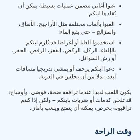
غنوا أغاني تتضمن عمليات بسيطة يمكن أن
يُقلدها ابنكم.
العبوا بألعاب مختلفة مثل الأراجيح، الأنفاق،
والمزالج – حتى بقع الماء!
استخدموا ألعابا أو أغراضا قد تُلزم ابنكم
بالإلقاء، الركل، الركض، القفز، الرقص، الحفر،
أو رش السوائل.
دعوا ابنكم يزحف أو يمشي تدريجيا مسافات
أبعد، بدلا من أن يجلس في العربة.
يكون اللعب لذيذا عندما ترافقه ضجة، فوضى، وأوساخ!
قد تلحق كدمات أو ضربات بابنكم – ولكن إذا كنتم
تراقبونه بحرص، يمكنه أن يتمتع ويلعب بأمان.
وقت الراحة