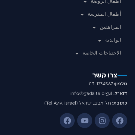
أطفال الروضة
أطفال المدرسة
المراهقين
الوالدية
الاحتياجات الخاصة
צרו קשר
טלפון:
03-1234567
דוא”ל:
info@gadalta.org.il
כתובת:
תל אביב, ישראל (Tel Aviv, Israel)