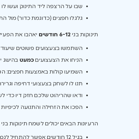
שבו על הרצפה ליד התינוק ועשו לו 
גלגלו חפצים (כדוגמת כדור) מול הת
תינוקות בני
6-12 חודשים
יאהבו את הפעילו
השתמשו בצעצועים פשוטים שיעודדו
הניחו את הצעצועים
כמעט
בהישג יד
השמיעו קולות באמצעות חפצים: הקיש
תנו לו לשחק בצעצועי דחיפה וגרירה,
ודאו שהריהוט שלכם חזק דיו כדי לע
הפכו את הזחילה והתנועה לכיפיות ב
הרעיונות הבאים יכולים לשמח תינוקות בני
8
בגיל 12 חודשים אפשר להתחיל לנסות צעצועים שאפשר לרכב עליהם, כגון בימבה.