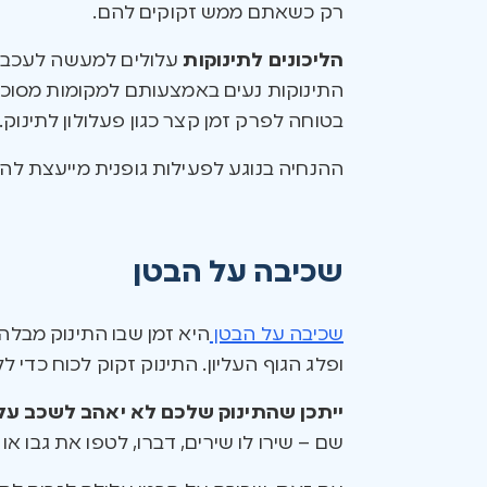
רק כשאתם ממש זקוקים להם.
הליכונים לתינוקות
עלולים למעשה לעכב א
התינוקות נעים באמצעותם למקומות מסוכנ
בטוחה לפרק זמן קצר כגון פעלולון לתינוק.
ההנחיה בנוגע לפעילות גופנית מייעצת להורים שילדים בני 0-5 חודשים לא יישבו בחוסר תנועה למשך יו
שכיבה על הבטן
שכיבה על הבטן
היא זמן שבו התינוק מבלה
ופלג הגוף העליון. התינוק זקוק לכוח כדי
ייתכן שהתינוק שלכם לא יאהב לשכב ע
שם – שירו לו שירים, דברו, לטפו את גבו א