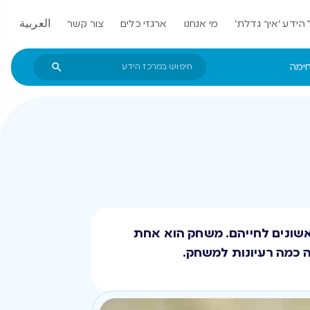
הידע ‘איך גדלת’
מי אנחנו
ארגזי כלים
צור קשר
العربية
חימה
תגלגל, לשבת, לזחול, לעמוד וללכת ב-18 החודשים הראשונים לחייהם. משחק הוא אחת
ה כמה רעיונות למשחק.