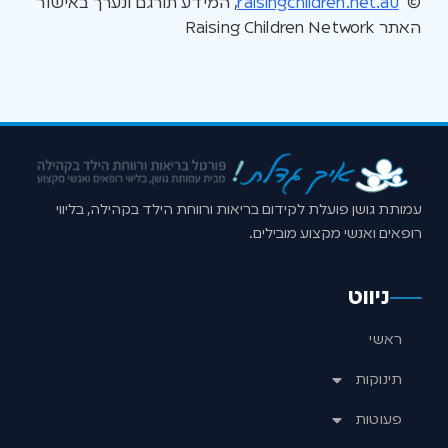
©
raisingchildren.net.au
, המידע תורגם ונערך באישור
האתר Raising Children Network
עמותת גושן פועלת לקידום בריאות ורווחת הילד בקהילה, בליווי
רופאים ואנשי מקצוע מובילים.
ניווט
ראשי
תינוקות
פעוטות