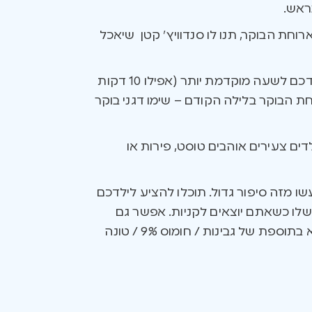
ראש.
חת הבוקר, תנו לו סנדוויץ’ קטן שיאכל
אם שגרת הבוקר שלכם עמוסה ומפריעה לערוך ארוחת בוקר, נסו לכוון את השעון המעורר של ילדכם לשעה מוקדמת יותר (אפילו 10 דקות
חת הבוקר בלילה הקודם – שימו דגני בוקר
לדים צעירים אוהבים טוסט, פירות או
שו מזה סיפור גדול. תוכלו להציע לילדכם
 שלו כשאתם יוצאים לקניות. אפשר גם
לאכול את ארוחת הבוקר בהפסקה הראשונה בבית הספר. הארוחה יכול להכיל סנדוויץ’ מדגן מלא בתוספת של גבינות / חומוס 9% / טונה