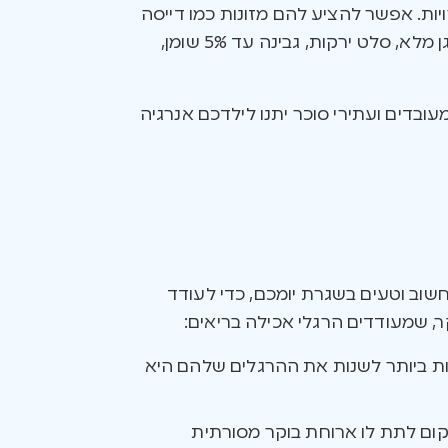
רויות. אפשר להציע להם מזונות כמו דייסה
משיבולת שועל או מוזלי, דגני בוקר מופחתי סוכר מדגנים מלאים, ביצים קשות, חביתות, טוסט מלחם מדגן מלא, סלט ירקות, גבינה עד 5% שומן,
ובדים ועתירי סוכר יתנו לילדכם אנרגיה
שוב וטעים בשגרת יומכם, כדי לעודד
, שמעודדים הרגלי אכילה בריאים:
ות ביותר לשנות את ההרגלים שלהם היא
מקום לתת לו ארוחת בוקר מסורתית