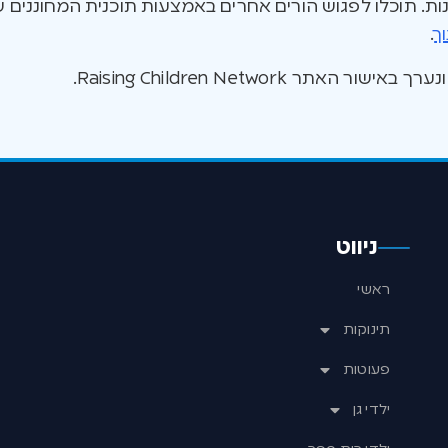
נות. תוכלו לפגוש הורים אחרים באמצעות תוכנית המחונני
ך
.
ור האתר Raising Children Network.
ניווט
ראשי
תינוקות
פעוטות
ילדי גן