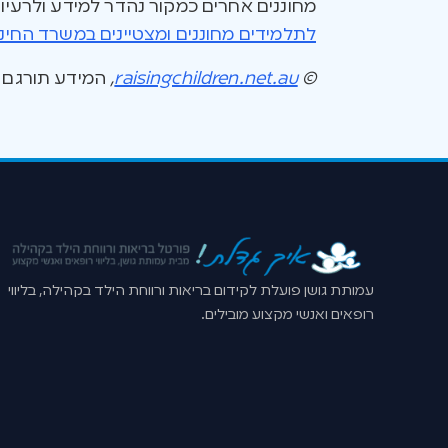
מחוננים אחרים כמקור נהדר למידע ולרעיו
לתלמידים מחוננים ומצטיינים במשרד החינו
©
raisingchildren.net.au
,
המידע תורגם ונערך באיש
עמותת גושן פועלת לקידום בריאות ורווחת הילד בקהילה, בליווי
רופאים ואנשי מקצוע מובילים.