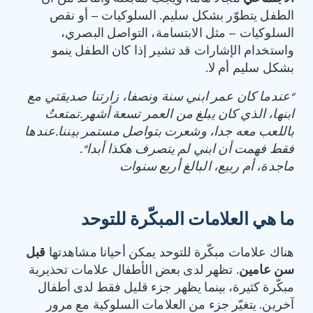
الطفل يتطوّر بشكل سليم. السلوكيات – أو نقص
السلوكيات – مثل الابتسامة، التواصل البصري،
واستخدام الإشارات قد تشير إذا كان الطفل ينمو
بشكل سليم أم لا.
“
عندما كان عمر ابني سنة ونصفا، زارتنا صديقتي مع
ابنها، الذي كان يبلغ من العمر تسعة أشهر
.
تمتعتُ
باللعب معه جدا، وشعرت بتواصل مستمر بيننا
.
عندها
فقط فهمت أن ابني لم يتصرف هكذا أبدا
“.
ماجدة، أم ربيع، البالغ أربع سنوات
ما هي العلامات المبكّرة للتوحد
هناك علامات مبكّرة للتوحد يمكن أحيانا مشاهدتها
قبل
سن عامين
. تظهر لدى بعض الأطفال علامات تحذيرية
مبكّرة كثيرة، بينما يظهر جزء قليل فقط لدى أطفال
آخرين. يتغيّر جزء من العلامات السلوكية مع مرور