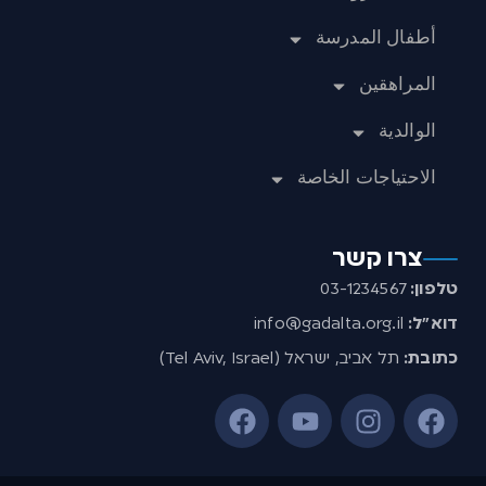
أطفال المدرسة
المراهقين
الوالدية
الاحتياجات الخاصة
צרו קשר
טלפון:
03-1234567
דוא”ל:
info@gadalta.org.il
כתובת:
תל אביב, ישראל (Tel Aviv, Israel)