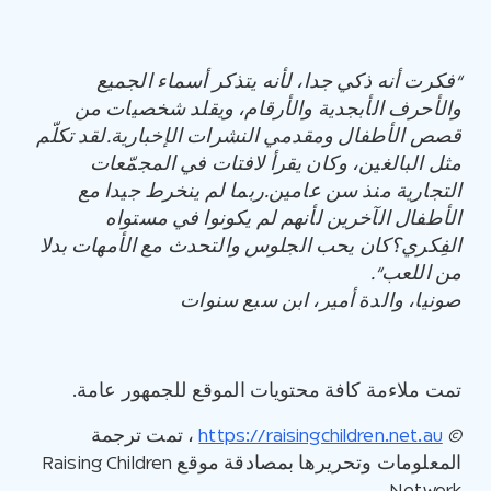
“
فكرت أنه ذكي جدا، لأنه يتذكر أسماء الجميع
والأحرف الأبجدية والأرقام، ويقلد شخصيات من
قصص الأطفال ومقدمي النشرات الإخبارية
.
لقد تكلّم
مثل البالغين، وكان يقرأ لافتات في المجمّعات
التجارية منذ سن عامين
.
ربما لم ينخرط جيدا مع
الأطفال الآخرين لأنهم لم يكونوا في مستواه
الفِكري؟كان يحب الجلوس والتحدث مع الأمهات بدلا
من اللعب
“.
صونيا، والدة أمير، ابن سبع سنوات
تمت ملاءمة كافة محتويات الموقع للجمهور عامة.
©
https://raisingchildren.net.au
، تمت ترجمة
المعلومات وتحريرها بمصادقة موقع Raising Children