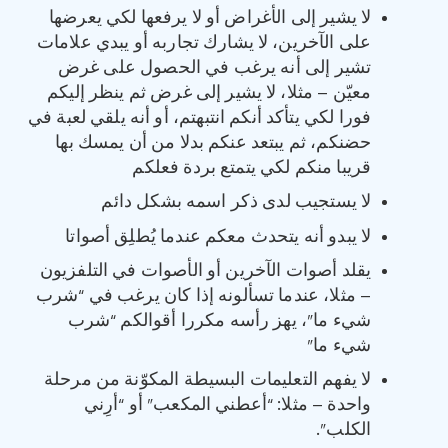
لا يشير إلى الأغراض أو لا يرفعها لكي يعرضها
على الآخرين، لا يشارك تجاربه أو يبدي علامات
تشير إلى أنه يرغب في الحصول على غرض
معيّن – مثلا، لا يشير إلى غرض ثم ينظر إليكم
فورا لكي يتأكد أنكم انتبهتم، أو أنه يلقي لعبة في
حضنكم، ثم يبتعد عنكم بدلا من أن يمسك بها
قريبا منكم لكي يتمتع بردة فعلكم
لا يستجيب لدى ذكر اسمه بشكل دائم
لا يبدو أنه يتحدث معكم عندما يُطلِق أصواتا
يقلد أصوات الآخرين أو الأصوات في التلفزيون
– مثلا، عندما تسألونه إذا كان يرغب في “شرب
شيء ما”، يهز رأسه مكررا أقوالكم “شرب
شيء ما”
لا يفهم التعليمات البسيطة المكوّنة من مرحلة
واحدة – مثلا: “أعطني المكعب” أو “أرِني
الكلب”.