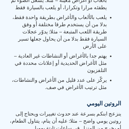
بألعاب أو أغراض معيّنة – مثلا: يشعل الضوء ثم
يطفئه مرارا وتكرارا، أو يلعب بالسيارة فقط
يلعب بالألعاب والأغراض بطريقة واحدة فقط،
بدلا من أن يستخدم طرقا مختلفة أو وفق
طريقة اللعب المتبعة – مثلا: يدوّر عجلات
السيارة فقط بدلا من أن يحاول جعلها تسير
على الأرض
يهتم جدا بالأغراض أو النشاطات غير العادية –
مثل الأغراض الحديدية أو إعلانات محددة في
التلفزيون
يركّز على عدد قليل من الأغراض والنشاطات،
مثل ترتيب الأغراض في صف.
الروتين اليومي
ينزعج ابنكم بسرعة عند حدوث تغييرات ويحتاج إلى
روتين يومي واضح – مثلا: عليه أن ينام، يتناول الطعام،
أو يخرج من المنزل في ساعات ثابتة يوميا.