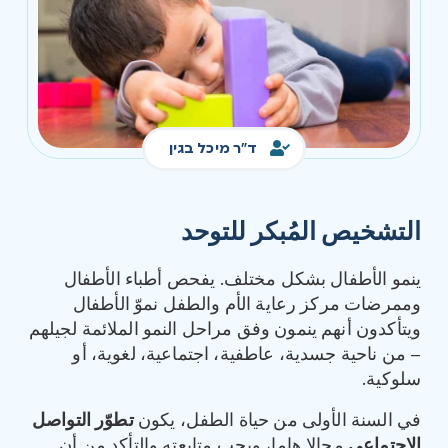
ד"ר מיכל בגין
التشخيص المُبكر للتوحد
ينمو الأطفال بشكل مختلف. يفحص أطباء الأطفال
وممرضات مركز رعاية الأم والطفل نموّ الأطفال
ويتأكدون أنهم ينمون وفق مراحل النمو الملائمة لجيلهم
– من ناحية جسدية، عاطفية، اجتماعية، لغوية، أو
سلوكية.
في السنة الأولى من حياة الطفل، يكون
تطوّر التواصل
الاجتماعي
مجالا هاما، ويجب متابعته والتأكد من أن