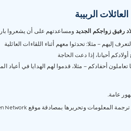
لعائلات الربيبة
اد رفيق زواجكم الجديد
ومساعدتهم على أن يشعروا بارتي
لتعرف إليهم – مثلا: تحدثوا معهم أثناء اللقاءات العائلية
أولادكم أحيانا، إذا دعت الحاجة
تعاملون أحفادكم – مثلا، قدموا لهم الهدايا في أعياد المي
ور عامة.
مة المعلومات وتحريرها بمصادقة موقع Raising Children Network.