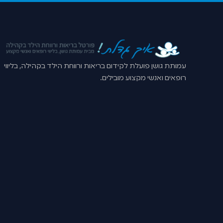
עמותת גושן פועלת לקידום בריאות ורווחת הילד בקהילה, בליווי
רופאים ואנשי מקצוע מובילים.