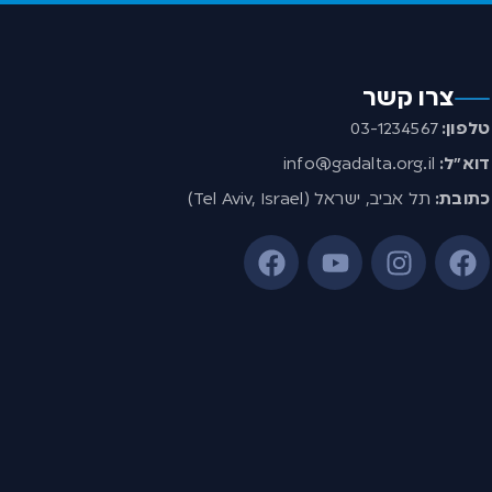
צרו קשר
טלפון:
03-1234567
דוא”ל:
info@gadalta.org.il
כתובת:
תל אביב, ישראל (Tel Aviv, Israel)