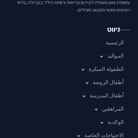
עמותת גושן פועלת לקידום בריאות ורווחת הילד בקהילה, בליווי
רופאים ואנשי מקצוע מובילים.
ניווט
الرئيسية
المواليد
الطفولة المبكرة
أطفال الروضة
أطفال المدرسة
المراهقين
الوالدية
الاحتياجات الخاصة