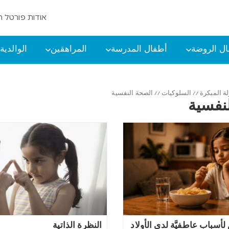
אודות פורטל ה
ل الروضة
أطفال المدرسة
المراهقين
الوالدية
ة المبكرة
//
السلوكيات
//
الصحة النفسية
نفسية
لأسباب عاطفيَّة لدى الأولاد
النظرة الذاتية