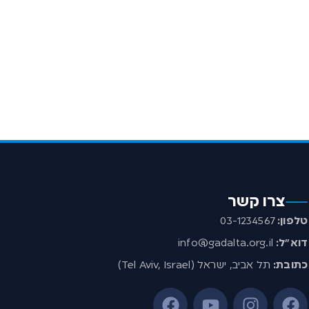
צרו קשר
טלפון:
03-1234567
דוא”ל:
info@gadalta.org.il
כתובת:
תל אביב, ישראל (Tel Aviv, Israel)