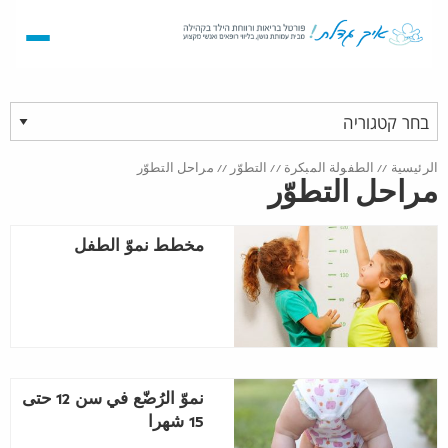
الرئيسية
//
الطفولة المبكرة
//
التطوّر
//
مراحل التطوّر
مراحل التطوّر
مخطط نموّ الطفل
نموّ الرُضّع في سن 12 حتى
15 شهرا