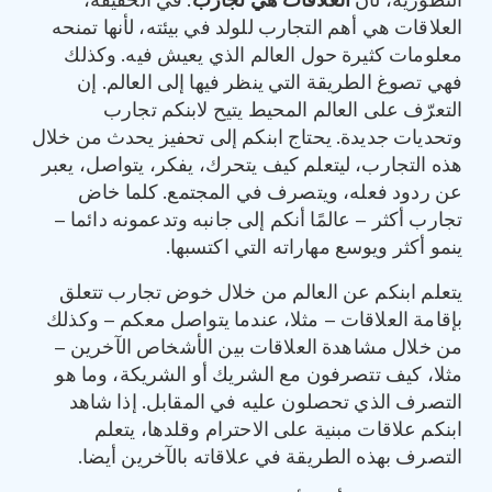
التطورية، لأن
العلاقات هي تجارب
. في الحقيقة،
العلاقات هي أهم التجارب للولد في بيئته، لأنها تمنحه
معلومات كثيرة حول العالم الذي يعيش فيه. وكذلك
فهي تصوغ الطريقة التي ينظر فيها إلى العالم. إن
التعرّف على العالم المحيط يتيح لابنكم تجارب
وتحديات جديدة. يحتاج ابنكم إلى تحفيز يحدث من خلال
هذه التجارب، ليتعلم كيف يتحرك، يفكر، يتواصل، يعبر
عن ردود فعله، ويتصرف في المجتمع. كلما خاض
تجارب أكثر – عالمًا أنكم إلى جانبه وتدعمونه دائما –
ينمو أكثر ويوسع مهاراته التي اكتسبها.
يتعلم ابنكم عن العالم من خلال خوض تجارب تتعلق
بإقامة العلاقات – مثلا، عندما يتواصل معكم – وكذلك
من خلال مشاهدة العلاقات بين الأشخاص الآخرين –
مثلا، كيف تتصرفون مع الشريك أو الشريكة، وما هو
التصرف الذي تحصلون عليه في المقابل. إذا شاهد
ابنكم علاقات مبنية على الاحترام وقلدها، يتعلم
التصرف بهذه الطريقة في علاقاته بالآخرين أيضا.