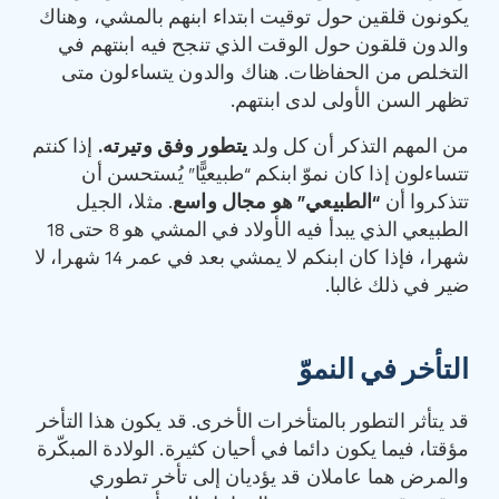
يكونون قلقين حول توقيت ابتداء ابنهم بالمشي، وهناك
والدون قلقون حول الوقت الذي تنجح فيه ابنتهم في
التخلص من الحفاظات. هناك والدون يتساءلون متى
تظهر السن الأولى لدى ابنتهم.
من المهم التذكر أن كل ولد
يتطور وفق وتيرته
.
إذا كنتم
تتساءلون إذا كان نموّ ابنكم “طبيعيًّا” يُستحسن أن
تتذكروا أن
“
الطبيعي
”
هو مجال واسع
. مثلا، الجيل
الطبيعي الذي يبدأ فيه الأولاد في المشي هو 8 حتى 18
شهرا، فإذا كان ابنكم لا يمشي بعد في عمر 14 شهرا، لا
ضير في ذلك غالبا.
التأخر في النموّ
قد يتأثر التطور بالمتأخرات الأخرى. قد يكون هذا التأخر
مؤقتا، فيما يكون دائما في أحيان كثيرة. الولادة المبكّرة
والمرض هما عاملان قد يؤديان إلى تأخر تطوري