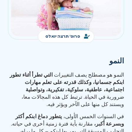
פרופ' תרצה יואלס
النمو
النمو هو مصطلح يصف التغييرات
التي تطرأ أثناء تطور
ابنكم جسمانيا، وكذلك قدرته على تعلم مهارات
اجتماعية، عاطفية، سلوكية، تفكيرية، وتواصلية
ضرورية في الحياة. ترتبط كل هذه المجالات معا،
ويستند كل منها على الآخر ويؤثر فيه.
في السنوات الخمس الأولى،
يتطور دماغ ابنكم أكثر
وبسرعة أكبر،
مقارنة بأية فترة زمنية أخرى في حياته.
التجارب المسبقة التي يمر بها ابنكم – كل ما يراه،