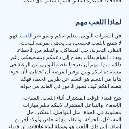
العلاقات المبكّرة أساس النمو السليم لدى ابنكم.
لماذا اللعب مهم
في السنوات الأولى، يتعلم ابنكم وينمو عبر
اللعب
. فهو
لا يتمتع باللعب فحسب، بل يحظى بفرصة للبحث،
النظر، التجربة، حل المشاكل، والتعلم من الأخطاء.
بهدف القيام بذلك، يحتاج إلى دعمكم وتشجيعكم. رغم
ذلك، من المهم أن تعرفوا نقطة التوازن بين الرغبة في
مساعدة ابنكم وبين توفير الفرصة أن يُخطئ، لأن جزءا
هاما من التعلم هو التعلم عن طريق الخطأ، فهكذا
يتعلم ابنكم كيف تسير الأمور في العالم من حوله.
يتيح قضاء الوقت المشترك أثناء اللعب، السباحة،
الإصغاء، والتفاعل المشترك لابنكم تعلم مهارات
مطلوبة في الحياة، مثل التواصل، التفكير، حل
المشاكل، الحركة، والبقاء مع أشخاص وأولاد آخرين.
إضافة إلى ذلك:
اللعب هو وسيلة لبناء علاقات
. إن قضاء