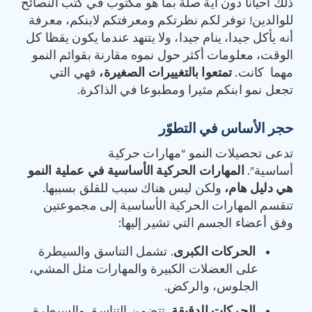
ذلك أحيانا دون أية صلة بما هو مكتوب في كتب النصائح
للوالدين! توفر لكم نظرتكم ومعرفتكم لابنكم، معرفة
أنه يأكل جيدا، ينام جيدا، ولا يتنهد عندما يكون يقظا كل
الوقت، معلومات أكثر حول نموه مقارنة بقوائم النمو
مهما كانت.
تمتعوا بالتغييرات الصغيرة،
فهي التي
تجعل نمو ابنكم مثيرا ومطبوعا في الذاكرة.
حجر الأساس في التطوّر
تدعى تحصيلات النمو “مهارات حركية
أساسية”.
المهارات الحركية الأساسية في عملية النمو
هي دليل هام،
ولكن ليس هناك سبب للقلق بسببها.
تنقسم المهارات الحركية الأساسية إلى مجموعتين
وفق أعضاء الجسم التي تشير إليها:
الحركات
الكبرى
. تشمل التناسق والسيطرة
على العضلات الكبيرة والمهارات مثل المشي،
الجلوس، والركض.
الحركات الدقيقة
.
تتضمن التناسق والسيطرة