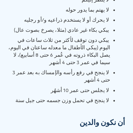
لا ينظر إليكم
لا يهتم بما يدور حوله
لا يحرك أو لا يستخدم ذراعيه و/أو رجليه
يبكي بكاء غير عادي (مثلا، يصرخ بصوت عال)
يبكي دون توقف لأكثر من ثلاث ساعات في
اليوم (يبكي الأطفال ما معدله ساعتان في اليوم،
يصل البكاء ذروته في عُمر 6 حتى 8‏ أسابيع)، لا
سيما في عمر ‏3 حتى 4 أشهر
لا ينجح في رفع رأسه والإمساك به بعد عمر 3
حتى 4 أشهر
لا يجلس حتى عمر 10‏ أشهُر
لا ينجح في تحمل وزن جسمه حتى جيل سنة
أن نكون والدين