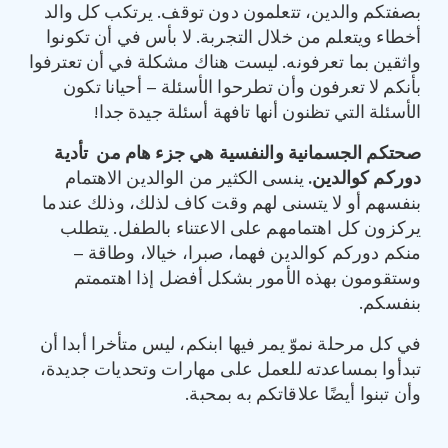
بصفتكم والدين، تتعلمون دون توقف. يرتكب كل والد
أخطاء ويتعلم من خلال التجربة. لا بأس في أن تكونوا
واثقين بما تعرفونه. ليست هناك مشكلة في أن تعترفوا
بأنكم لا تعرفون وأن تطرحوا الأسئلة – أحيانا تكون
الأسئلة التي تظنون أنها تافهة أسئلة جيدة جدا!
صحتكم الجسمانية والنفسية هي جزء هام من تأدية
دوركم كوالدين
.
ينسى الكثير من الوالدين الاهتمام
بنفسهم أو لا يتسنى لهم وقت كاف لذلك، وذلك عندما
يركزون كل اهتمامهم على الاعتناء بالطفل. يتطلب
منكم دوركم كوالدين فهما، صبرا، خيالا، وطاقة –
وستقومون بهذه الأمور بشكل أفضل إذا اهتممتم
بنفسكم.
في كل مرحلة نموّ يمر فيها ابنكم، ليس متأخرا أبدا أن
تبدأوا بمساعدته للعمل على مهارات وتحديات جديدة،
وأن تبنوا أيضًا علاقاتكم به بمحبة.