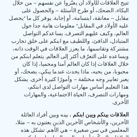
تتيح العلاقات للأولاد أن يعبّروا عن نفسهم – من خلال
البكاء، الضحك، أو طرح الأسئلة – والحصول على
مقابل – معانقة، ابتسامة، أو إجابة. يوفر كل ما “يحصل
عليه الأولاد في المقابل” معلومات هامة جدا حول
العالم، وكيف عليهم التصرف. يساعدكم التواصل
المتبادل، الدافئ، واللطيف مع ابنكم على خلق تجارب
مشتركة وتقاسمها، ما يعزز العلاقات في الوقت ذاته،
ويساعده على التعرّف أكثر إلى العالم. يتعلم ابنكم من
خلال العلاقات إذا كان العالم آمنا ومحميا، إذا كان
محبوبا، من يحبه، ماذا يحدث عندما يبكي، يضحك، أو
يعبر تعابير وجه مختلفة – وأمورًا كثيرة أخرى. يشكل
هذا التعليم أساس مهارات التواصل لدى ابنكم،
ومهارات التصرف، الحياة الاجتماعية، والمهارات
الأخرى.
العلاقات بينكم وبين ابنكم
، بينه وبين أفراد العائلة
الآخرين، والأشخاص الآخرين الذين يعتنون به – مثلا،
المعلمين في سن صغيرة – هي الأهم. تشكل هذه