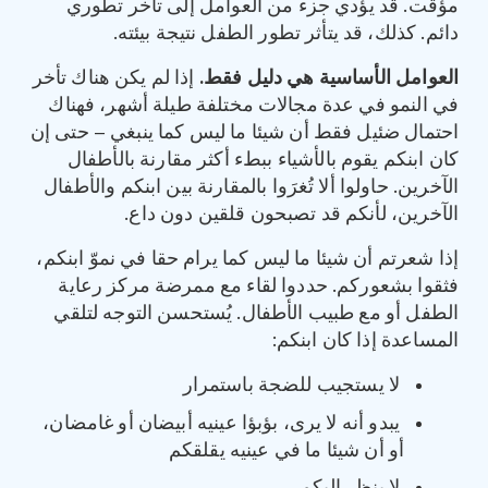
مؤقت. قد يؤدي جزء من العوامل إلى تأخر تطوري
دائم. كذلك، قد يتأثر تطور الطفل نتيجة بيئته.
العوامل الأساسية هي دليل فقط
.
إذا لم يكن هناك تأخر
في النمو في عدة مجالات مختلفة طيلة أشهر، فهناك
احتمال ضئيل فقط أن شيئا ما ليس كما ينبغي – حتى إن
كان ابنكم يقوم بالأشياء ببطء أكثر مقارنة بالأطفال
الآخرين. حاولوا ألا تُغرَوا بالمقارنة بين ابنكم والأطفال
الآخرين، لأنكم قد تصبحون قلقين دون داع.
إذا شعرتم أن شيئا ما ليس كما يرام حقا في نموّ ابنكم،
فثقوا بشعوركم. حددوا لقاء مع ممرضة مركز رعاية
الطفل أو مع طبيب الأطفال. يُستحسن التوجه لتلقي
المساعدة إذا كان ابنكم:
لا يستجيب للضجة باستمرار
يبدو أنه لا يرى، بؤبؤا عينيه أبيضان أو غامضان،
أو أن شيئا ما في عينيه يقلقكم