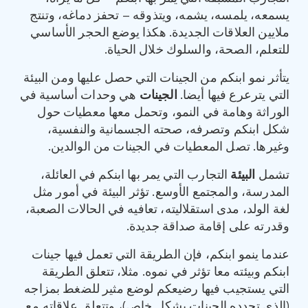
يسمعه، يلمسه، يشمه، ويتذوقه – تحفز دماغه، وتنتج
ملايين العلاقات الجديدة. هكذا يوضع الحجر الأساسي
للتعلم، الصحة، والسلوك خلال الحياة.
يتأثر نمو ابنكم من الجينات التي حصل عليها ومن البيئة
التي يترعرع فيها أيضا.
الجينات
هي وحدات أساسية في
الوراثة وهامة في النمو، وتحمل معها معطيات حول
شكل ابنكم وتصرفه، صحته الجسمانية والنفسية،
وغيرها. تصل المعطيات في الجينات من الوالدين.
تشمل
البيئة
التجارب التي يمر بها ابنكم في العائلة،
المدرسة، والمجتمع الأوسع. تؤثر البيئة في أمور مثل
لغة الولد، مدى استقلاليته، تعافيه في الحالات الصعبة،
وقدرته على إقامة صداقة جديدة.
عندما ينمو ابنكم، فإن الطريقة التي تعمل فيها جينات
ابنكم وبيئته معا تؤثر في نموه. مثلا، تتعلق الطريقة
التي يستجيب فيها رضيعكم لوضع مثير للضغط بمزاجه
(الذي تحدده الجينات بشكل خاص)، وتتعلق علاقاته مع