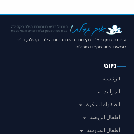
עמותת גושן פועלת לקידום בריאות ורווחת הילד בקהילה, בליווי
רופאים ואנשי מקצוע מובילים.
ניווט
الرئيسية
المواليد
الطفولة المبكرة
أطفال الروضة
أطفال المدرسة