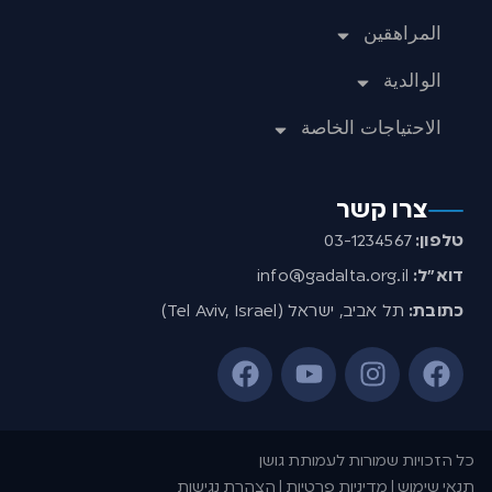
المراهقين
الوالدية
الاحتياجات الخاصة
צרו קשר
טלפון:
03-1234567
דוא”ל:
info@gadalta.org.il
כתובת:
תל אביב, ישראל (Tel Aviv, Israel)
כל הזכויות שמורות לעמותת גושן
תנאי שימוש | מדיניות פרטיות | הצהרת נגישות