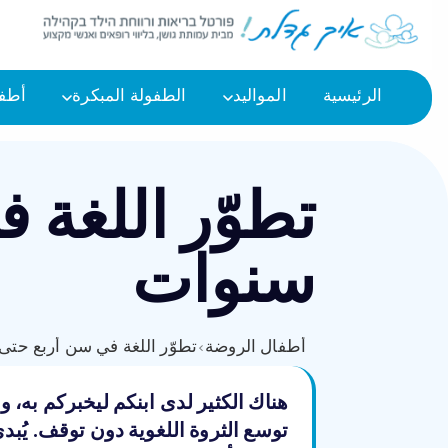
الرئيسية
المواليد
الطفولة المبكرة
أطفا
تطوّر اللغة
سنوات
أطفال الروضة
›
تطوّر اللغة في سن أربع ح
هناك الكثير لدى ابنكم ليخبركم به،
توسع الثروة اللغوية دون توقف. يُبد