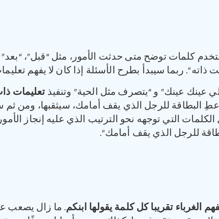
 كلمات توضح متى حدثت الأمور، مثل “قبل”، “بعد” و 
 ذاته”. ربما سيبدأ بطرح الأسئلة إذا كان لا يفهم تعليم
ي عينك عينك” و “يتصرف مثل الحية” وتنفيذ
تعليمات ذات
طِ البطاقة للرجل الذي يقف أمامك، سيثقبها، ومن ثم سند
ل الكلمات التي توجهه نحو الترتيب الذي عليه إنجاز الأمو
طاقة للرجل الذي يقف أمامك”.
م الغرباء تقريبا
كل كلمة يقولها ابنكم
. ما زال يصعب عل