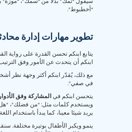
سيقول “ثمك” بدلا من “سمك”، “موزة” بدل
“أخطبوط”.
تطوير مهارات إدارة محاد
يتابع ابنكم تحسن القدرة على رواية الق
ابنكم أن يتحدث عن الأمور وفق الترتيب،
مع ذلك، يُقدّر ابنكم أكثر وجهة نظر أشخ
في صفي”.
يتحسن ابنكم في
المشاركة وفق الأدوار
ويستخدم كلمات مثل: “من فضلك”، “هل تس
يريد شيئا معينا، كما يبدأ باستخدام اللغ
ينمو ويكبر الأطفال بوتيرة مختلفة. سنق