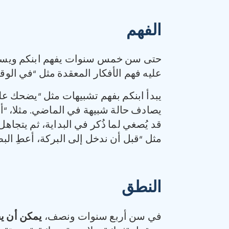
الفهم
حتى سن خمس سنوات يفهم ابنكم ويستخدم
عليه فهم الأفكار المعقدة مثل “في الوقت
يبدأ ابنكم بفهم تشبيهات مثل “يضحك عل
يصادف حالة شبيهة في الماضي. مثلا، “أع
قد يُصغي لما ذُكر في البداية، ثم يتجاه
مثل “قبل أن ندخل إلى البركة، أعطِ الب
النطق‏
في سن أربع سنوات ونصف،
يمكن أن يفه