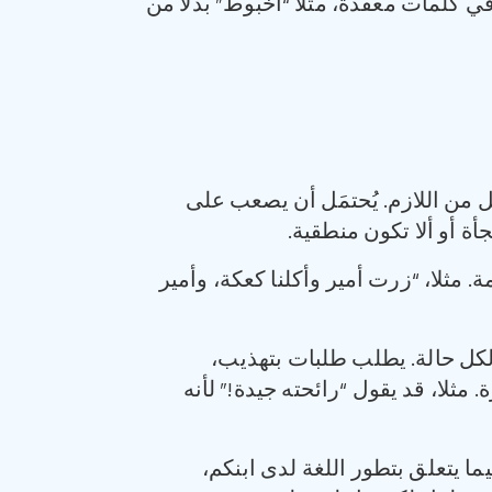
في كلمات معقدة، مثلا “أخبوط” بدلا من
 من اللازم. يُحتمَل أن يصعب على
ة أو ألا تكون منطقية.
 مثلا، “زرت أمير وأكلنا كعكة، وأمير
كل حالة. يطلب طلبات بتهذيب،
ثلا، قد يقول “رائحته جيدة!” لأنه
ا يتعلق بتطور اللغة لدى ابنكم،