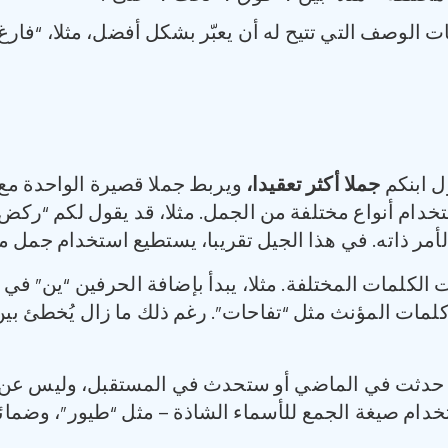
ت الوصف التي تتيح له أن يعبّر بشكل أفضل، مثلا، “فار
ل ابنكم
جملا أكثر تعقيدا،
ويربط جملا قصيرة الواحدة مع
دام أنواع مختلفة من الجمل. مثلا، قد يقول لكم “ركض 
أمر ذاته. في هذا الجيل تقريبا، يستطيع استخدام جمل 
كلمات المختلفة. مثلا، يبدأ بإضافة الحرفين “ين” في 
لمات المؤنث مثل “تفاحات”. رغم ذلك ما زال يُخطئ بي
ور حدثت في الماضي أو ستحدث في المستقبل، وليس عن
ام صيغة الجمع للأسماء الشاذة – مثل “طيور”، وضمائر 