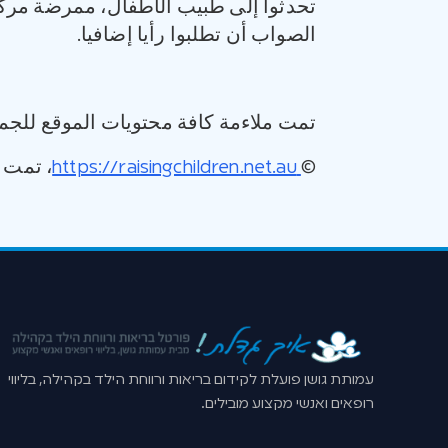
تحدثوا إلى طبيب الأطفال، ممرضة مركز 
الصواب أن تطلبوا رأيا إضافيا.
تمت ملاءمة كافة محتويات الموقع للجمه
©
https://raisingchildren.net.au
، تمت ترج
עמותת גושן פועלת לקידום בריאות ורווחת הילד בקהילה, בליווי
רופאים ואנשי מקצוע מובילים.