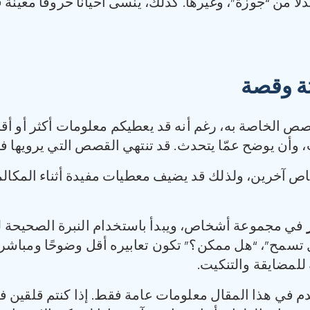
ا من “جوزة”، وغيرها. كذلك، ينسى أحيانا حروفًا معينة 
ثة وقصة
صص الخاصة به، رغم أنه قد يعطيكم معلومات أكثر أو أقل
 وأن يوضح عمّا يتحدث. قد تنتهي القصص التي يرويها فجأ
اص آخرين، ولذلك قد يضيف معطيات مفيدة أثناء المكالمة.
في مجموعة أشخاص، ويبدأ باستخدام النبرة الصحيحة ل
مح”، “هل ممكن؟” ‏تكون تعابيره أقل وضوحًا ومباشرة. م
ة للمضايقة والتنكيت.
دم في هذا المقال معلومات عامة فقط. إذا كنتم قلقين فيم