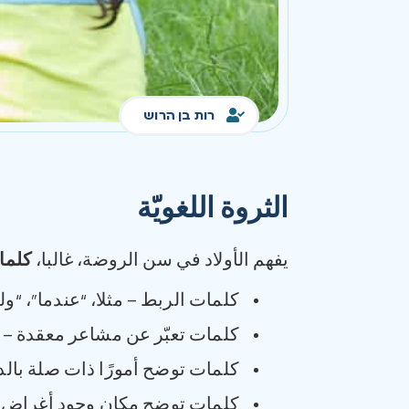
רות בן הרוש
الثروة اللغويّة
يفهم الأولاد في سن الروضة، غالبا،
كلما
كلمات الربط – مثلا، “عندما”، “ول
كلمات تعبّر عن مشاعر معقدة – مث
كلمات توضح أمورًا ذات صلة بالدما
كلمات توضح مكان وجود أغراض مخت