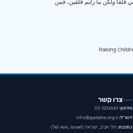
 قلقا ولكن ما زلتم قلقين، فمن
צרו קשר
טלפון:
03-1234567
דוא”ל:
info@gadalta.org.il
כתובת:
תל אביב, ישראל (Tel Aviv, Israel)