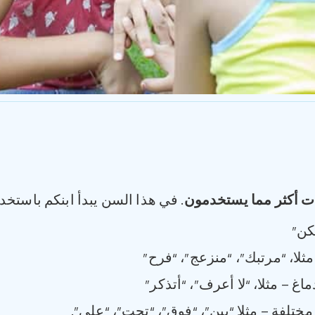
ت أكثر مما يستخدمون
. في هذا السن يبدأ ابنكم باستخدام
كن”
لا، “مرتبك”، “منزعج”، “فرح”
غ – مثلا، “لا أعرف”، “أتذكر”
لفة – مثلا “بين”، “فوق”، “تحت”، “على”.