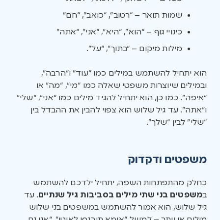
שמות תואר – “רטוב”, “כואב”, “חם”
כינויי גוף – “הוא”, “היא”, “אני”, “אתה”
מילות מיקום – “בתוך”, “על”.
הוא יתחיל להשתמש במילים כמו “עוד” ו”הרבה”,
ובמילים שיוצרות משפטי שאלה כמו “מי”, “מה” או
“איפה”. כמו כן, הוא יתחיל להגיד מילים כמו “אני”, “שלי”
ו”אתה”. עד גיל שלוש הוא צפוי להבין את ההבדל בין
“שלי” לבין “שלך”.
משפטים ודקדוק
כחלק מהתפתחות השפה, יתחיל ילדכם להשתמש
ב
משפטים בני שתי מילים בסביבות גיל שנתיים
. עד
גיל שלוש, הוא אמור להשתמש במשפטים בני שלוש
מילים או יותר – למשל, “אימא תיכנסי לאוטו”, “אני גם