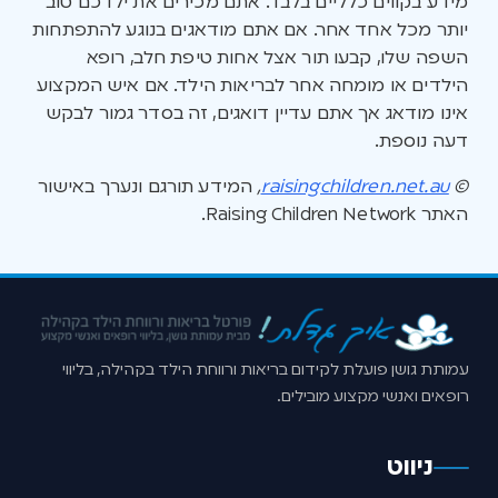
מידע בקווים כלליים בלבד. אתם מכירים את ילדכם טוב
יותר מכל אחד אחר. אם אתם מודאגים בנוגע להתפתחות
השפה שלו, קבעו תור אצל אחות טיפת חלב, רופא
הילדים או מומחה אחר לבריאות הילד. אם איש המקצוע
אינו מודאג אך אתם עדיין דואגים, זה בסדר גמור לבקש
דעה נוספת.
©
raisingchildren.net.au
,
המידע תורגם ונערך באישור
האתר Raising Children Network.
עמותת גושן פועלת לקידום בריאות ורווחת הילד בקהילה, בליווי
רופאים ואנשי מקצוע מובילים.
ניווט