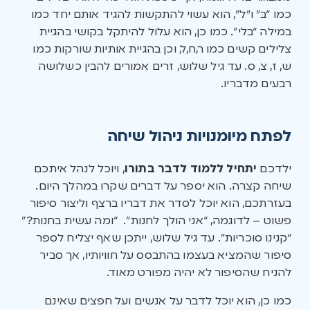
כמו “בּ” ו”ל”, הוא עשוי להתקשות להגיד אותם יחד כמו
במילה “בלי”. כמו כן, הוא עלול להיתקל בקושי בהגיית
צלילים קשים כמו ר,ח,ל, וכן בהגיית אותיות שורקות כמו
ש, ז, צ, ס. עד גיל שלוש, זרים אמורים להבין כשלושה
רבעים מדבריו.
לפתח מיומנויות ניהול שיחה
ילדכם
יתחיל ללמוד לדבר בתורו
, ויוכל לנהל איתכם
שיחה קצרה. הוא יספר על דברים שקרו במהלך היום.
בעזרתכם, הוא יוכל לסדר את דבריו ברצף וליצור סיפור
פשוט – לדוגמה, “אני הולך לחנות”. “ומה עשית בחנות?”
“קנינו סוכריות”. עד גיל שלוש, ייתכן שאף יצליח לספר
סיפור שהמציא בעצמו בהתבסס על חוויותיו, אך סביר
להניח שהסיפור לא יהיה מפורט מאוד.
כמו כן, הוא יוכל לדבר על אנשים ועל חפצים שאינם