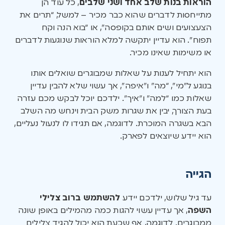
הוראות בנות שלב אחד ושני שלבים
, כל עוד הן
מתייחסות לדברים שהוא כבר מכיר – למשל, “תרים את
הצעצועים ושים אותם בקופסה”, או “בוא הנה וקח
תפוח”. הוא עדיין יתקשה למלא הוראות שנוגעות לדברים
או משימות שאינו מכיר.
הוא יתחיל לענות על שאלות שמבוגרים שואלים אותו
בנוגע ל”מי”, “מה” ו”איפה”, אך עשוי שלא להבין עדיין
שאלות כמו “למה” ו”איך”. ילדכם יוכל לבקש מכם עזרה
בעת הצורך, יבין את שגרות משק הבית וינחש מה השלב
הבא בשגרה המוכרת. לדוגמה, אם תגידו לו לנעול נעליים,
הוא יידע שיוצאים לפארק.
הגייה
עד גיל שלוש, ילדכם יידע
להשתמש ברוב צלילי
השפה
, אך עדיין עשוי להגות כמה מהמילים באופן שונה
ממבוגרים. לדוגמה, אף שכעת הוא יכול להגיד צלילים