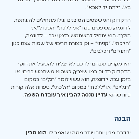
בא”, “לתת יד לאבא”.
הדקדוק והמשפטים המובנים שלו מתחילים להשתפר.
לדוגמה, משפטים כמו “אני ללכת” יהפכו ל”אני
הולך”. הוא יתחיל להשתמש בזמן עבר – לדוגמה,
“הלכתי”, “קניתי” – וכן בצורת הריבוי של שמות עצם כגון
“חתולים” ו”כלבים”.
יהיו מקרים שבהם ילדכם לא יצליח להפעיל את חוקי
הדקדוק בדיוק כמו שצריך, כשהוא משתמש בריבוי או
בזמן עבר. לדוגמה, הוא עשוי לומר “רגלִים” במקום
“רגליים”, או “ללכתי” במקום “הלכתי”. טעויות אלה קורות
כיוון שהוא
עדיין מנסה להבין איך עובדת השפה
.
הבנה
ילדכם מבין יותר ויותר ממה שנאמר לו.
הוא מבין