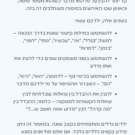
קל יותר להבין על מי הוא מדבר כשהוא מספר סיפור,
והאופן שבו האירועים בסיפורו משתלבים זה בזה.
בשנים אלה, ילדכם עשוי:
להשתמש במילות קישור שונות בדרך הנכונה –
למשל, “בגלל”, “אז”, “עכשיו”, “מתי”, “לפני”,
“בזמן”, “למרות”
להשתמש בסוגי משפטים שונים כדי להציג את
אותו מידע
להשתמש בכינויי גוף – לדוגמה, “הוא”, “היא”,
“הם” – כשברור מהסיפור על מי ילדכם מדבר
להבין את ההבדל בין שאלות עובדתיות לבין
שאלות הקשורות למסקנה – כלומר, ההבדל בין
“מה קרה?” לבין “מדוע אתה חושב ש…?”
ילדים גדלים ומתפתחים בקצב שונה. במאמר זה ניתן
מידע בקווים כלליים בלבד. אם אתם מודאגים בנוגע