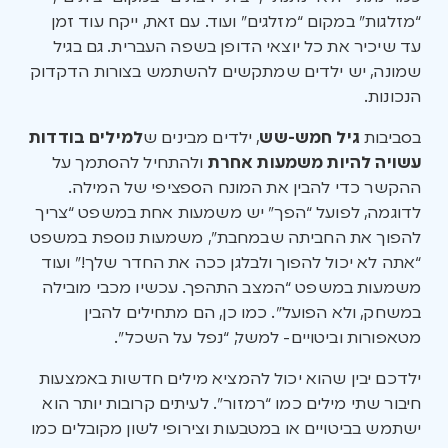
“מזלגות” במקום “מזלגים” ועוד. עם זאת, ייקח עוד זמן
עד שיכיר את כל יוצאי הדופן בשפה העברית. גם בגיל
שמונה, יש ילדים שמתקשים להשתמש בצורות הדקדוק
הנכונות.
בסביבות
גיל חמש-שש
, ילדים מבינים ש
למילים בודדות
עשויה להיות משמעות אחרת
ולהתחיל להסתמך על
ההקשר כדי להבין את המונח הספציפי של המילה.
לדוגמה, לפועל “הפך” יש משמעות אחת במשפט “צריך
להפוך את החביתה שבמחבת”, משמעות נוספת במשפט
“אתה לא יכול להפוך ולבלגן ככה את החדר שלך!” ועוד
משמעות במשפט “המצב התהפך. עכשיו מכבי מובילה
במשחק, ולא הפועל”. כמו כן, הם מתחילים להבין
מטאפורות וביטויים- למשל, “נפל על השכל”.
ילדכם יבין שהוא יכול להמציא מילים חדשות באמצעות
חיבור שתי מילים כמו “רמזור”. לעיתים קרובות יותר הוא
ישתמש בביטויים או במטבעות וצירופי לשון מקובלים כמו