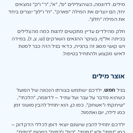
מילים. לדוגמה, כשהצלילים “פ”, “א”, “ר” ו”ק” נמצאים
יחד, הם יוצרים את המילה “פארק”. “ח” ו”לון” יוצרים ביחד
את המילה “חלון”.
חלק מהילדים עדיין מתקשים להגות כמה מהצלילים
בכיתה אל”ף, בעיקר ההגאים השורקים (ש, צ, ז). במידה
ויש קושי מסוג זה בהגייה, כדאי בגיל הזה כבר לפנות
לאיש מקצוע ולהתחיל בטיפול.
אוצר מילים
בגיל
חמש
, ילדכם ישתמש בצורתו הנכונה של הפועל
כשהוא מדבר על עבר ועל עתיד – לדוגמה, “הלכתי”,
“שיחקתי ו”אשחק”. כמו כן, הוא יתחיל להבין מושגי זמן
כמו לילה, יום ואתמול.
ילדכם יתחיל להבין שישנם יוצאי דופן לכללי הדקדוק –
כמו “נתתי” ולא “נתנתי”, “בית” ו”בתים” במקום “ביתים”,