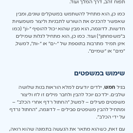
תפוח זהב, דרך המלך ועוד.
כמו כן, הוא מתחיל להשתמש במשקלים שונים, ומבין
שאפשר להכניס את השורש לתבניות וליצור משמעויות
חדשות. לדוגמה, הוא מבין שהוא יכול להוסיף “-וֹן” (כמו
ב”משפחתון”) ועוד. כמו כן, הוא מתחיל לגלות שמילים
אינן תמיד מתרבות בתוספת של “-ים” או “-ות”, למשל,
“מים” או “שמיים”.
שימוש במשפטים
בגיל
חמש
, ילדים יודעים למלא הוראות בנות שלושה
שלבים. ילדכם יוכל להבין ולחבר מילים זו לזו וליצור
משפטים פעילים – למשל, “החתול רדף אחרי הכלב” –
ומתחיל להבין משפטים סבילים – לדוגמה, “החתול נרדף
על ידי הכלב”.
עם זאת, כשהוא מתאר את הנעשה בתמונה שהוא רואה,