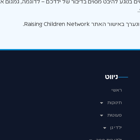
נוגע להיבט מסוים בדיבור של ילדכם – לדוגמה, גמגום או ה
ור האתר Raising Children Network.
ניווט
ראשי
תינוקות
פעוטות
ילדי גן