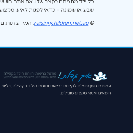
כל ילד מתפתח בקצב שלו. אם אתם חוששים ב
שבע או שמונה – כדאי לפנות לאיש מקצוע.
©
raisingchildren.net.au
,
המידע תורגם ונערך באיש
עמותת גושן פועלת לקידום בריאות ורווחת הילד בקהילה, בליווי
רופאים ואנשי מקצוע מובילים.