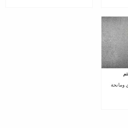
تم
ي ومانحة