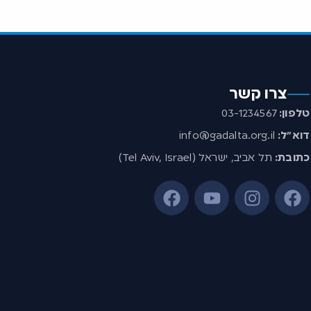
צרו קשר
טלפון:
03-1234567
דוא”ל:
info@gadalta.org.il
כתובת:
תל אביב, ישראל (Tel Aviv, Israel)