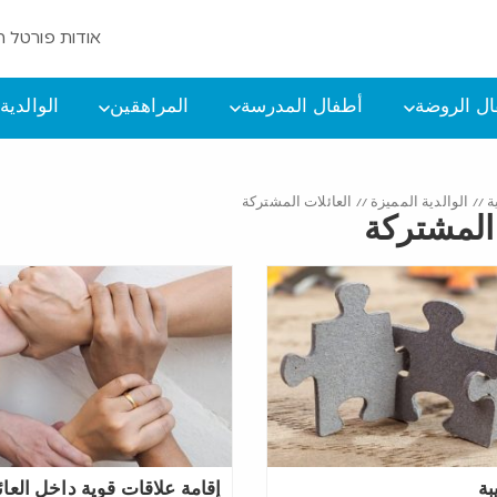
אודות פורטל ה
ل الروضة
أطفال المدرسة
المراهقين
الوالدية
ة
//
الوالدية المميزة
//
العائلات المشتركة
 المشتركة
بة
إقامة علاقات قوية داخل العائل