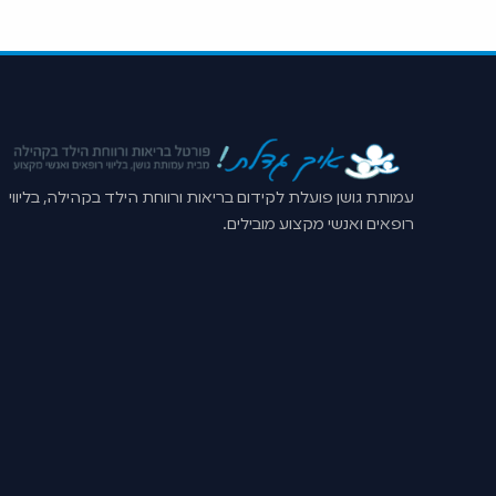
עמותת גושן פועלת לקידום בריאות ורווחת הילד בקהילה, בליווי
רופאים ואנשי מקצוע מובילים.