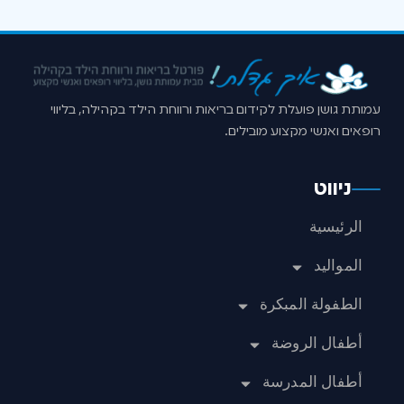
עמותת גושן פועלת לקידום בריאות ורווחת הילד בקהילה, בליווי
רופאים ואנשי מקצוע מובילים.
ניווט
الرئيسية
المواليد
الطفولة المبكرة
أطفال الروضة
أطفال المدرسة