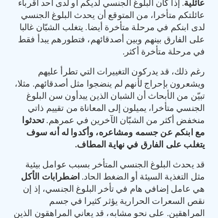
عائلية
. إذا كان البلوغ الجنسي لديكم أو لدى أحد أقرباء
عائلتكم متأخرا، من المتوقع أن يحدث البلوغ الجنسي
لدى ابنكم في مرحلة متأخرة أيضا. يتغلب الشبّان غالبا
على الفارق بينهم وبين أصدقائهم، فتطورهم يبدأ فقط
في مرحلة متأخرة أكثر.
رغم ذلك، قد يدركون التغييرات التي تطرأ عليهم
ويشعرون بإحراج لأنهم لم ينضجوا مثل أصدقائهم. مثلا،
تبيّن من الأبحاث أن الشبان الذين يبدأون سن البلوغ
الجنسي متأخرا، يميلون إلى المعاناة من تقييم ذاتي
منخفض أكثر من الشبّان الآخرين في عمرهم.
تحدثوا
مع ابنكم عن جسمه ومشاعره، وأكدوا له أنه سوف
يتغلب على الفارق في نهاية المطاف
.
قد يحدث البلوغ الجنسي المتأخر بسبب عوامل بيئية
مثل التغذية السيئة أو الضغط الحاد.
اضطرابات الأكل
هي عامل إضافي هام في تأخر البلوغ الجنسي، إذ إن
نقص السعرات الحرارية يؤثر كثيرا في جسم
المراهقين. على نحو مشابه، قد يعاني المراهقون الذين