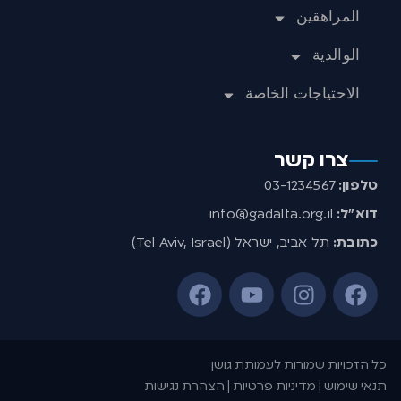
المراهقين
الوالدية
الاحتياجات الخاصة
צרו קשר
טלפון:
03-1234567
דוא”ל:
info@gadalta.org.il
כתובת:
תל אביב, ישראל (Tel Aviv, Israel)
כל הזכויות שמורות לעמותת גושן
תנאי שימוש | מדיניות פרטיות | הצהרת נגישות