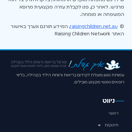
מרגיש. לאחר כן, פנו לקבלת עזרה מקצועית מרופא
המשפחה או מומחה.
©
raisingchildren.net.au
, המידע תורגם ונערך באישור
האתר Raising Children Network
עמותת גושן פועלת לקידום בריאות ורווחת הילד בקהילה, בליווי
רופאים ואנשי מקצוע מובילים.
ניווט
ראשי
תינוקות