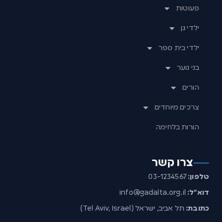
פעוטות
ילדי גן
ילדי בית ספר
בני נוער
הורים
צרכים מיוחדים
הורות בלחימה
צרו קשר
טלפון:
03-1234567
דוא”ל:
info@gadalta.org.il
כתובת:
תל אביב, ישראל (Tel Aviv, Israel)