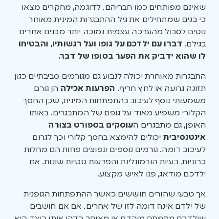
שאינם מפותחים כמו חבריהם. לדוגמה, מחקרים מצאו
כי בנים שמתחילים את גיל ההתבגרות המינית מאוחר
נוטים לסבול מהערכה עצמית נמוכה יותר מבנים אחרים
בגילם.
דברו עם ילדכם על גופו ועל רגשותיו, והבטיחו
לו שהוא ידביק את הפער בסופו של דבר.
התבגרות מאוחרת יכולה לנבוע גם מגורמים סביבתיים כגון
תזונה גרועה או לחץ חריף.
הפרעות אכילה
הן גורם
משמעותי נוסף לעיכוב בהתפתחות המינית, שכן החסך
הקלורי משפיע מאוד על גופם של המתבגרים. באותו
האופן, גם מתבגרים ה
עוסקים בספורט בצורה
אינטנסיבית
יכולים להימצא בחסך קלורי וכך לגרום
לעיכוב דומה. גורמים נוספים ונפוצים פחות הם מחלות
כרוניות, בעיות הורמונליות והפרעות גנטיות שונות. אם
ילדכם מודאג, פנו לאיש מקצוע.
אך טבעי שהורים חוששים כאשר ההתפתחות הגופנית
של ילדם אינה דומה לזו של אחרים. אם אם חושבים
שילדכם מתפתח מוקדם או מאוחר, בדקו איתו כיצד הוא