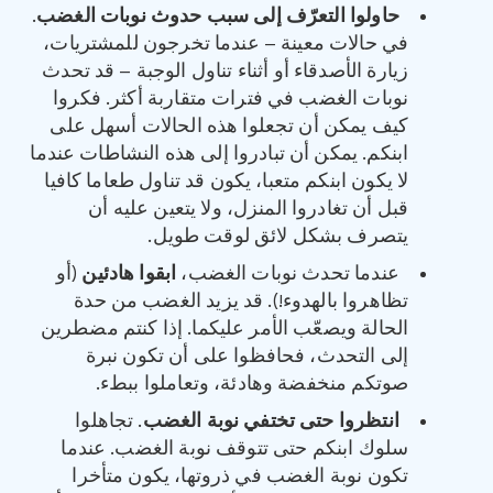
حاولوا التعرّف إلى سبب حدوث نوبات الغضب
.
في حالات معينة – عندما تخرجون للمشتريات،
زيارة الأصدقاء أو أثناء تناول الوجبة – قد تحدث
نوبات الغضب في فترات متقاربة أكثر. فكروا
كيف يمكن أن تجعلوا هذه الحالات أسهل على
ابنكم. يمكن أن تبادروا إلى هذه النشاطات عندما
لا يكون ابنكم متعبا، يكون قد تناول طعاما كافيا
قبل أن تغادروا المنزل، ولا يتعين عليه أن
يتصرف بشكل لائق لوقت طويل.
عندما تحدث نوبات الغضب،
ابقوا هادئين
(أو
تظاهروا بالهدوء!). قد يزيد الغضب من حدة
الحالة ويصعّب الأمر عليكما. إذا كنتم مضطرين
إلى التحدث، فحافظوا على أن تكون نبرة
صوتكم منخفضة وهادئة، وتعاملوا ببطء.
انتظروا حتى تختفي نوبة الغضب
. تجاهلوا
سلوك ابنكم حتى تتوقف نوبة الغضب. عندما
تكون نوبة الغضب في ذروتها، يكون متأخرا