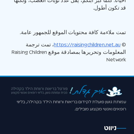
أحيانا. كلما كبُر ابنكم، يقل عدد نوبات الغضب، ولكنها
قد تكون أطول.
تمت ملاءمة كافة محتويات الموقع للجمهور عامة.
©
https://raisingchildren.net.au
، تمت ترجمة
المعلومات وتحريرها بمصادقة موقع Raising Children
Network
עמותת גושן פועלת לקידום בריאות ורווחת הילד בקהילה, בליווי
רופאים ואנשי מקצוע מובילים.
ניווט