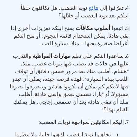
4. تعرّفوا إلى
نتائج
نوبة الغضب. هل تكافئون خطأ
ابنكم بعد نوبة الغضب أو خلالها؟
5. اتبعوا
أسلوب مكافآت
يمنح ابنكم تعزيزات أخرى إذا
بقي هادئا. يمكن استخدام قائمة النجوم، أو منح ابنكم
أغراضا صغيرة يحبها – مثلا، سيارة للعب.
6. ساعدوا ابنكم على تعلم
مهارات المواظبة
والتدرب
عليها في حالات قد يصاب فيها بنوبات غضب. مثلا،
“هشام، أطلب منك بعد مرور خمس دقائق أن توقف
اللعب بهذه السيارة”. فهذه فرصة جيدة، يمكن أن تبدو
فيها لابنكم كم يمكن أن تكونوا هادئين وتتصرفوا تصرفا
مسؤولا. أو “يارا، تنفسي بعمق وابقي هادئة. أطلب
منك أن تبقي هادئة بعد أن تسمعي إجابتي. هل يمكنكِ
القيام بهذا؟”
7. إليكم إمكانيتَين لمواجهة نوبات الغضب:
تجاهلوا نوبة الغضب. اذهبوا جانبا، ولا تنظروا