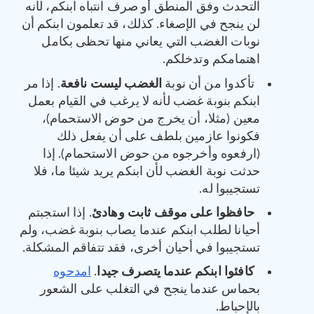
التحدث وفق المنطق أو صرف انتباه ابنكم، لأنه
لن ينجح في الإصغاء. كذلك، قد تعلمون ابنكم أن
نوبات الغضب التي يعاني منها تحظى بكامل
اهتمامكم وتدخلكم.
تأكدوا من أن نوبة
الغضب ليست نافعة
. إذا مر
ابنكم بنوبة غضب لأنه لا يرغب في القيام بعمل
معين (مثلا، أن يخرج من حوض الاستحمام)،
فكونوا عازمين بلطف على أن يفعل ذلك
(ارفعوه وأخرجوه من حوض الاستحمام). إذا
حدثت نوبة الغضب لأن ابنكم يريد شيئا ما، فلا
تستجيبوا له.
حافظوا على موقف ثابت وهادئ
. إذا استجبتم
أحيانا لطلب ابنكم عندما يصاب بنوبة غضب، ولم
تستجيبوا في أحيان أخرى، فقد تتفاقم المشكلة.
كافئوا ابنكم عندما يتصرف جيدا
.
امدحوه
بحماس عندما ينجح في التغلب على الشعور
بالإحباط.