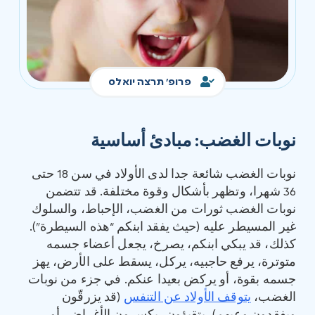
פרופ' תרצה יואלס
نوبات الغضب: مبادئ أساسية
نوبات الغضب شائعة جدا لدى الأولاد في سن 18 حتى
36 شهرا، وتظهر بأشكال وقوة مختلفة. قد تتضمن
نوبات الغضب ثورات من الغضب، الإحباط، والسلوك
غير المسيطر عليه (حيث يفقد ابنكم “هذه السيطرة”).
كذلك، قد يبكي ابنكم، يصرخ، يجعل أعضاء جسمه
متوترة، يرفع حاجبيه، يركل، يسقط على الأرض، يهز
جسمه بقوة، أو يركض بعيدا عنكم. في جزء من نوبات
الغضب،
يتوقف الأولاد عن التنفس
(قد يزرقّون