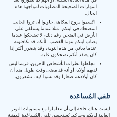
في هذه العادة السيئة، أو أنهم لم يطوّروا بعد
المهارات الصحيحة المطلوبات لمواجهة هذه
الحال.
اتّسموا بروح الفكاهة. حاولوا أن تروا الجانب
المضحك في ابنكم، مثلا عندما يستلقي على
الأرض في المتجر. رغم ذلك، لا تضحكوا عندما
يصاب ابنكم بنوبة الغضب- لأنكم قد تكافئونه
عندما يعاني من هذه النوبة، وقد يتضرر أكثر إذا
كان يعتقد أنكم تضحكون عليه.
تجاهلوا نظرات الأشخاص الآخرين. فربما ليس
لديهم أولاد، أو أنه قد مضى وقت طويل منذ أن
كان أولادهم صغارا وقد نسوا كيف تشعرون.
تلقي المُساعَدة
ليست هناك حاجة إلى أن تتعاملوا مع مستويات التوتر
العالية لديكم وحدكم. يُستحسن تلقي المُساعَدة المهنية