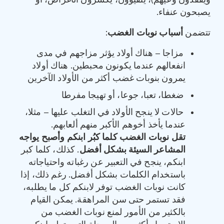
ويفقدون وعيهم)، يتقيؤون، يكسرون الأغراض، أو
يصبحون عنفاء.
تتضمن
أسباب نوبات الغضب
:
مزاجا – هناك أولاد يؤثر مزاجهم في مدى
انفعالهم عندما يكونون محبطين. هناك أولاد
يمرون بنوبات غضب أكثر من الأولاد الآخرين
ضغطا، تعبا، جوعا، أو تهيجا مفرطا
حالات لا ينجح الأولاد في التغلب عليها – مثلا،
عندما يأخذ أخوهم الأكبر منهم ألعابهم.
تقل نوبات الغضب كلما كبُر ابنكم وأصبح يواجه
المشاعر السيئة بشكل أفضل
. كذلك، كلما كبر
ابنكم، ينجح في التعبير عن رغباته واحتياجاته
باستخدام الكلمات بشكل أفضل. رغم ذلك، إذا
كانت نوبات الغضب توفر لابنكم كل ما يطلبه،
فقد تستمر حتى سن المراهقة. يمكن القيام
بالكثير من الأمور لمنع نوبات الغضب من