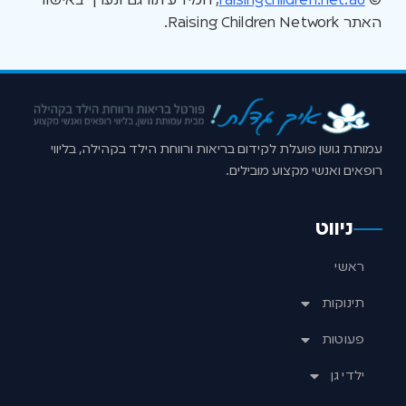
©
raisingchildren.net.au
, המידע תורגם ונערך באישור
האתר Raising Children Network.
עמותת גושן פועלת לקידום בריאות ורווחת הילד בקהילה, בליווי
רופאים ואנשי מקצוע מובילים.
ניווט
ראשי
תינוקות
פעוטות
ילדי גן