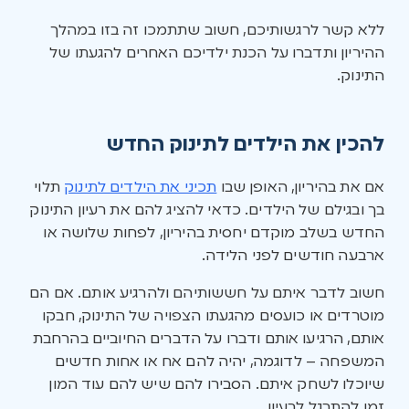
ללא קשר לרגשותיכם, חשוב שתתמכו זה בזו במהלך
ההיריון ותדברו על הכנת ילדיכם האחרים להגעתו של
התינוק.
להכין את הילדים לתינוק החדש
אם את בהיריון, האופן שבו
תכיני את הילדים לתינוק
תלוי
בך ובגילם של הילדים. כדאי להציג להם את רעיון התינוק
החדש בשלב מוקדם יחסית בהיריון, לפחות שלושה או
ארבעה חודשים לפני הלידה.
חשוב לדבר איתם על חששותיהם ולהרגיע אותם. אם הם
מוטרדים או כועסים מהגעתו הצפויה של התינוק, חבקו
אותם, הרגיעו אותם ודברו על הדברים החיוביים בהרחבת
המשפחה – לדוגמה, יהיה להם אח או אחות חדשים
שיוכלו לשחק איתם. הסבירו להם שיש להם עוד המון
זמן להתרגל לרעיון.