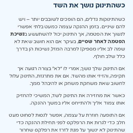
כשהתינוק נושך את השד
כשהתינוקות גדלים, הם הופכים לשובבים יותר – ויש
להם שיניים. בזמן ההנקה עצמה כמעט בלתי אפשרי
לנשוך את הפטמה, אך התינוק יכול להשתעשע ב
נשיכת
הפטמה לאחר שסיים
, בעיקר אם הוא חושב שאת לא
שמה לב אליו מספיק! למרבה המזל, נשיכות הן בדרך
כלל שלב חולף.
אם התינוק שלך נושך, אמרי לו “לא” בצורה רגועה אך
תקיפה, והזיזי אותו מהשד. אם את מתרגזת, התינוק עלול
לחשוב שאת משחקת משחק או להיבהל ממך.
כאשר את מחזירה את התינוק לשד, המשיכי להחזיק
אותו צמוד אליך ולהתייחס אליו במשך ההנקה.
אם התופעה חוזרת על עצמה, אפשר לנסות לסחוט מעט
חלב כדי לגרות את הרפלקס לפני תחילת ההנקה כדי
שהתינוק לא ינשוך על מנת לזרז את רפלקס שחרור