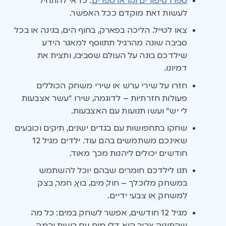
ספרו סיפורים וקראו ספרים
: כדאי להתחיל
לעשות זאת מוקדם ככל האפשר.
צאו לטייל. הליכה בפארק, בחוף הים, בגינה או בכל
סביבה שונה מהרגיל תתווסף למאגר הידע
שילדכם בונה על העולם שסביבו, ותצית את
דמיונו.
חזרו על שירי ערש או שירי משחק הכוללים
פעולות חזרתיות – לדוגמה, שירו “עשר אצבעות
לי יש” ועשו תנועות עם האצבעות.
שחקו בתחפושות עם בגדים ישנים, תיקים וכובעים
שאינכם משתמשים בהם עוד. ילדים מגיל 12
חודשים יכולים ליהנות מכך מאוד.
תנו לילדכם חומרים שבהם יוכל להשתמש
במשחק מלוכלך – חול, מים, בוץ, חמר, בצק
למשחק או צבעי ידיים.
מגיל 12 חודשים, אפשר לשחק במים: כל מה
שהתינוק צריך הוא דלי מים עם בועות וכמה